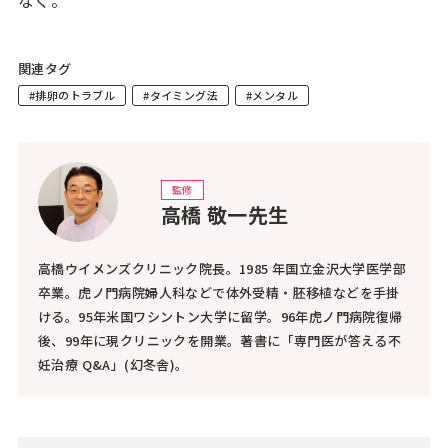
なく。
関連タグ
#排卵のトラブル
#タイミング法
#メンタル
監修
高橋 敬一先生
高橋ウイメンズクリニック院長。1985 年国立金沢大学医学部
卒業。虎ノ門病院婦人科などで体外受精・胚移植などを手掛
ける。95年米国ワシントン大学に留学。96年虎ノ門病院復帰
後、99年に現クリニックを開業。著書に「専門医が答える不
妊治療 Q&A」(幻冬舎)。