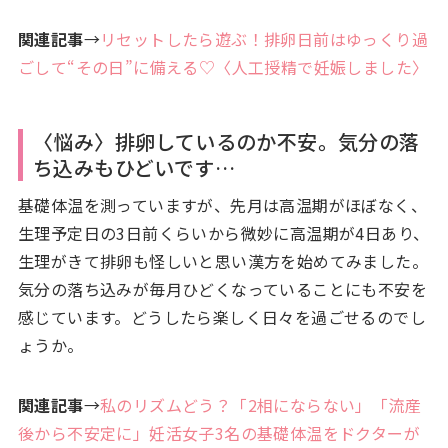
関連記事
→
リセットしたら遊ぶ！排卵日前はゆっくり過
ごして“その日”に備える♡〈人工授精で妊娠しました〉
〈悩み〉排卵しているのか不安。気分の落
ち込みもひどいです…
基礎体温を測っていますが、先月は高温期がほぼなく、
生理予定日の3日前くらいから微妙に高温期が4日あり、
生理がきて排卵も怪しいと思い漢方を始めてみました。
気分の落ち込みが毎月ひどくなっていることにも不安を
感じています。どうしたら楽しく日々を過ごせるのでし
ょうか。
関連記事
→
私のリズムどう？「2相にならない」「流産
後から不安定に」妊活女子3名の基礎体温をドクターが