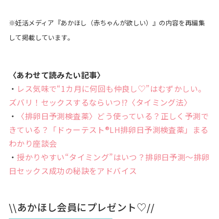
※妊活メディア『あかほし（赤ちゃんが欲しい）』の内容を再編集
して掲載しています。
〈あわせて読みたい記事〉
・
レス気味で“1カ月に何回も仲良し♡”はむずかしい。
ズバリ！セックスするならいつ!?〈タイミング法〉
・
〈排卵日予測検査薬〉どう使っている？正しく予測で
きている？「ドゥーテスト®LH排卵日予測検査薬」まる
わかり座談会
・
授かりやすい“タイミング”はいつ？排卵日予測～排卵
日セックス成功の秘訣をアドバイス
\\あかほし会員にプレゼント♡//