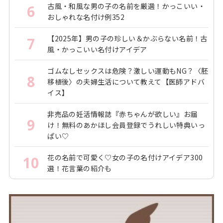
古風・和風な男の子の名前を厳選！かっこいい・
6
おしゃれな名付け例352
【2025年】男の子の珍しい＆かぶらない名前！古
7
風・かっこいい名付けアイデア
ゴムなしセックスは危険？激しい運動もNG？〈胚
8
移植後〉の夫婦生活について教えて【医師アドバ
イス】
非売品の妊活情報誌『赤ちゃんが欲しい』お届
9
け！無料のあかほし会員登録でうれしい特典いっ
ぱい♡
花の名前で可愛く♡女の子の名付けアイデア300
10
選！花言葉の紹介も