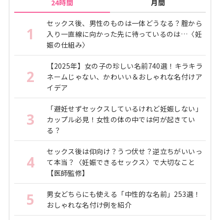
24時間
月間
セックス後、男性のものは一体どうなる？腟から
1
入り一直線に向かった先に待っているのは…〈妊
娠の仕組み〉
【2025年】女の子の珍しい名前740選！キラキラ
2
ネームじゃない、かわいい＆おしゃれな名付けア
イデア
「避妊せずセックスしているけれど妊娠しない」
3
カップル必見！女性の体の中では何が起きてい
る？
セックス後は仰向け？うつ伏せ？逆立ちがいいっ
4
て本当？〈妊娠できるセックス〉で大切なこと
【医師監修】
男女どちらにも使える「中性的な名前」253選！
5
おしゃれな名付け例を紹介