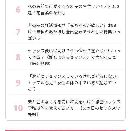
花の名前で可愛く♡女の子の名付けアイデア300
6
選！花言葉の紹介も
非売品の妊活情報誌『赤ちゃんが欲しい』お届
7
け！無料のあかほし会員登録でうれしい特典いっ
ぱい♡
セックス後は仰向け？うつ伏せ？逆立ちがいいっ
8
て本当？〈妊娠できるセックス〉で大切なこと
【医師監修】
「避妊せずセックスしているけれど妊娠しない」
9
カップル必見！女性の体の中では何が起きてい
る？
夫と会えなくなる前に時間をかけた濃密セックス
10
♡私の体を覚えておいて…【あの日のセックスで
妊娠】