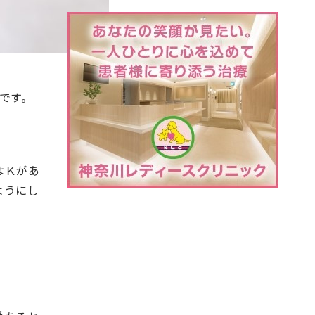
です。
はＫがあ
ようにし