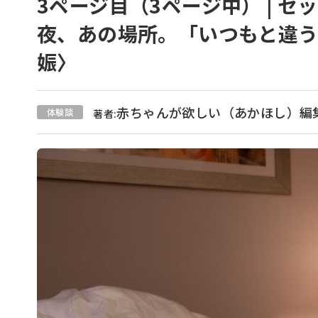
3ページ目（3ページ中） | 
夜、あの場所。「いつもと違
娠〉
赤ちゃんが欲しい（あかほし）編
体験談
著者: