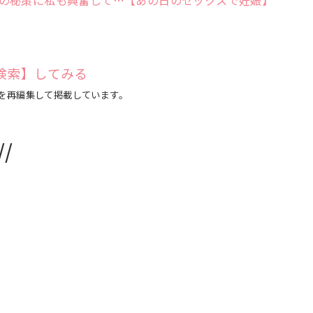
の秘策に私も興奮して…【あの日のセックスで妊娠】
検索】してみる
事を再編集して掲載しています。
/