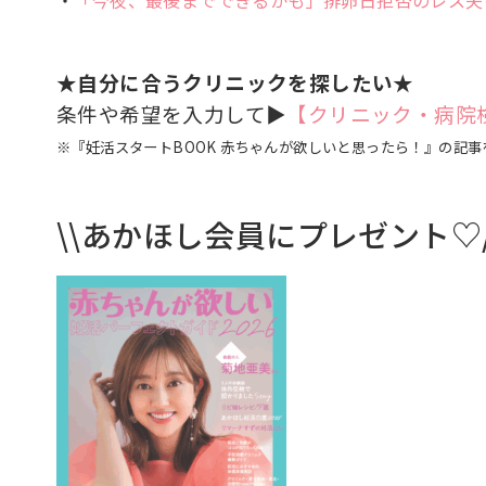
・
「今夜、最後までできるかも」排卵日拒否のレス夫
★自分に合うクリニックを探したい★
条件や希望を入力して▶
【クリニック・病院
※『妊活スタートBOOK 赤ちゃんが欲しいと思ったら！』の記
\\あかほし会員にプレゼント♡/