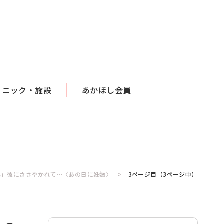
リニック・施設
あかほし会員
ね」彼にささやかれて…〈あの日に妊娠〉
3ページ目（3ページ中）