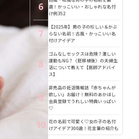
6
選！かっこいい・おしゃれな名付
け例352
【2025年】男の子の珍しい＆かぶ
7
らない名前！古風・かっこいい名
付けアイデア
ゴムなしセックスは危険？激しい
運動もNG？〈胚移植後〉の夫婦生
8
活について教えて【医師アドバイ
ス】
非売品の妊活情報誌『赤ちゃんが
欲しい』お届け！無料のあかほし
9
会員登録でうれしい特典いっぱい
♡
花の名前で可愛く♡女の子の名付
10
けアイデア300選！花言葉の紹介も