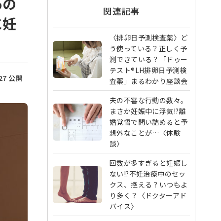
あの
関連記事
に妊
〈排卵日予測検査薬〉ど
う使っている？正しく予
測できている？「ドゥー
テスト®LH排卵日予測検
/27 公開
査薬」まるわかり座談会
夫の不審な行動の数々。
まさか妊娠中に浮気!?離
婚覚悟で問い詰めると予
想外なことが…〈体験
談〉
回数が多すぎると妊娠し
ない!?不妊治療中のセッ
クス、控える？いつもよ
り多く？〈ドクターアド
バイス〉