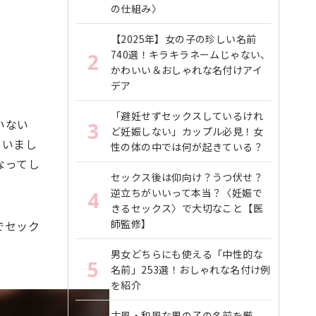
の仕組み〉
【2025年】女の子の珍しい名前
740選！キラキラネームじゃない、
2
かわいい＆おしゃれな名付けアイ
デア
「避妊せずセックスしているけれ
いない
3
ど妊娠しない」カップル必見！女
ていまし
性の体の中では何が起きている？
なってし
セックス後は仰向け？うつ伏せ？
逆立ちがいいって本当？〈妊娠で
4
きるセックス〉で大切なこと【医
師監修】
でセック
男女どちらにも使える「中性的な
5
名前」253選！おしゃれな名付け例
を紹介
古風・和風な男の子の名前を厳