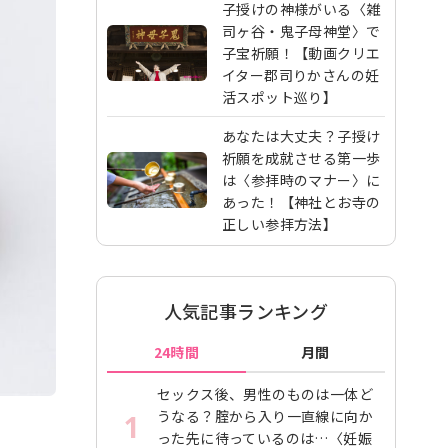
子授けの神様がいる〈雑
司ヶ谷・鬼子母神堂〉で
子宝祈願！【動画クリエ
イター郡司りかさんの妊
活スポット巡り】
あなたは大丈夫？子授け
祈願を成就させる第一歩
は〈参拝時のマナー〉に
あった！【神社とお寺の
正しい参拝方法】
人気記事ランキング
24時間
月間
セックス後、男性のものは一体ど
うなる？腟から入り一直線に向か
1
った先に待っているのは…〈妊娠