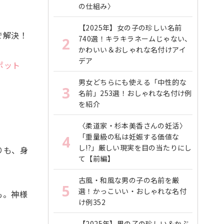
の仕組み〉
【2025年】女の子の珍しい名前
で解決！
740選！キラキラネームじゃない、
2
かわいい＆おしゃれな名付けアイ
デア
ポット
男女どちらにも使える「中性的な
3
名前」253選！おしゃれな名付け例
を紹介
〈柔道家・杉本美香さんの妊活〉
「重量級の私は妊娠する価値な
4
し!?」厳しい現実を目の当たりにし
りも、身
て【前編】
古風・和風な男の子の名前を厳
5
選！かっこいい・おしゃれな名付
も。神様
け例352
【2025年】男の子の珍しい＆かぶ