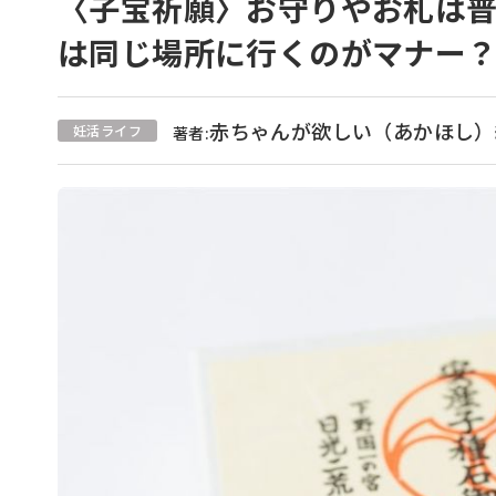
〈子宝祈願〉お守りやお札は
は同じ場所に行くのがマナー
赤ちゃんが欲しい（あかほし）
妊活ライフ
著者: