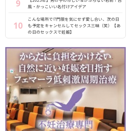
【2025年】男の子の珍しい＆かぶらない名前！古
9
風・かっこいい名付けアイデア
こんな場所で!?門限を気にせず愛し合い、次の日
10
も予定をキャンセルしてセックス三昧（笑）【あ
の日のセックスで妊娠】