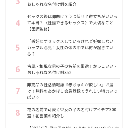
3
おしゃれな名付け例を紹介
セックス後は仰向け？うつ伏せ？逆立ちがいいっ
4
て本当？〈妊娠できるセックス〉で大切なこと
【医師監修】
「避妊せずセックスしているけれど妊娠しない」
5
カップル必見！女性の体の中では何が起きてい
る？
古風・和風な男の子の名前を厳選！かっこいい・
6
おしゃれな名付け例352
非売品の妊活情報誌『赤ちゃんが欲しい』お届
7
け！無料のあかほし会員登録でうれしい特典いっ
ぱい♡
花の名前で可愛く♡女の子の名付けアイデア300
8
選！花言葉の紹介も