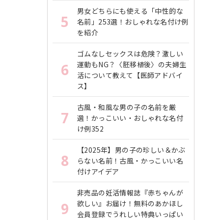
男女どちらにも使える「中性的な
5
名前」253選！おしゃれな名付け例
を紹介
ゴムなしセックスは危険？激しい
運動もNG？〈胚移植後〉の夫婦生
6
活について教えて【医師アドバイ
ス】
古風・和風な男の子の名前を厳
7
選！かっこいい・おしゃれな名付
け例352
【2025年】男の子の珍しい＆かぶ
8
らない名前！古風・かっこいい名
付けアイデア
非売品の妊活情報誌『赤ちゃんが
欲しい』お届け！無料のあかほし
9
会員登録でうれしい特典いっぱい