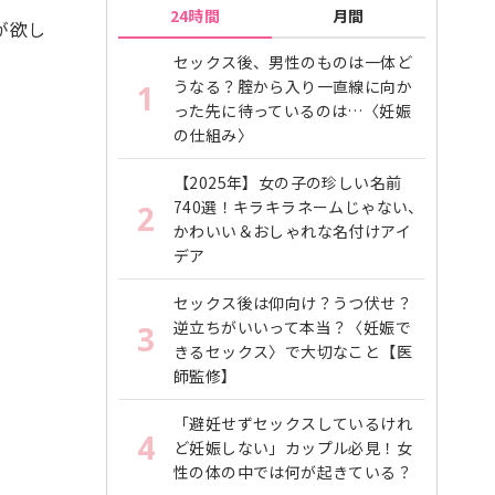
24時間
月間
が欲し
セックス後、男性のものは一体ど
うなる？腟から入り一直線に向か
1
った先に待っているのは…〈妊娠
の仕組み〉
【2025年】女の子の珍しい名前
740選！キラキラネームじゃない、
2
かわいい＆おしゃれな名付けアイ
デア
セックス後は仰向け？うつ伏せ？
逆立ちがいいって本当？〈妊娠で
3
きるセックス〉で大切なこと【医
師監修】
「避妊せずセックスしているけれ
4
ど妊娠しない」カップル必見！女
性の体の中では何が起きている？