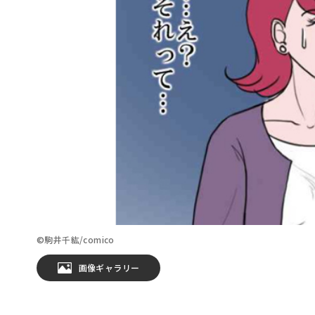
©駒井千紘/comico
画像ギャラリー