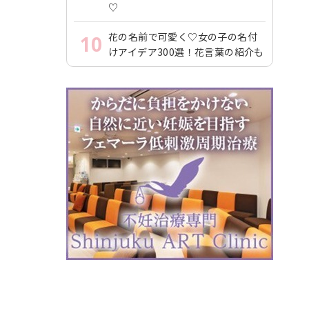
♡
花の名前で可愛く♡女の子の名付
10
けアイデア300選！花言葉の紹介も