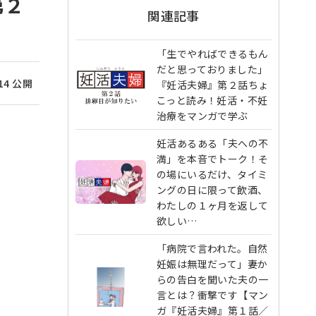
第２
関連記事
「生でやればできるもん
だと思っておりました」
/14 公開
『妊活夫婦』第２話ちょ
こっと読み！妊活・不妊
治療をマンガで学ぶ
妊活あるある「夫への不
満」を本音でトーク！そ
の場にいるだけ、タイミ
ングの日に限って飲酒、
わたしの１ヶ月を返して
欲しい…
「病院で言われた。自然
妊娠は無理だって」妻か
らの告白を聞いた夫の一
言とは？衝撃です【マン
ガ『妊活夫婦』第１話／