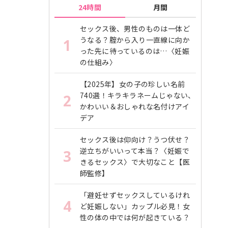
24時間
月間
セックス後、男性のものは一体ど
うなる？腟から入り一直線に向か
1
った先に待っているのは…〈妊娠
の仕組み〉
【2025年】女の子の珍しい名前
740選！キラキラネームじゃない、
2
かわいい＆おしゃれな名付けアイ
デア
セックス後は仰向け？うつ伏せ？
逆立ちがいいって本当？〈妊娠で
3
きるセックス〉で大切なこと【医
師監修】
「避妊せずセックスしているけれ
4
ど妊娠しない」カップル必見！女
性の体の中では何が起きている？