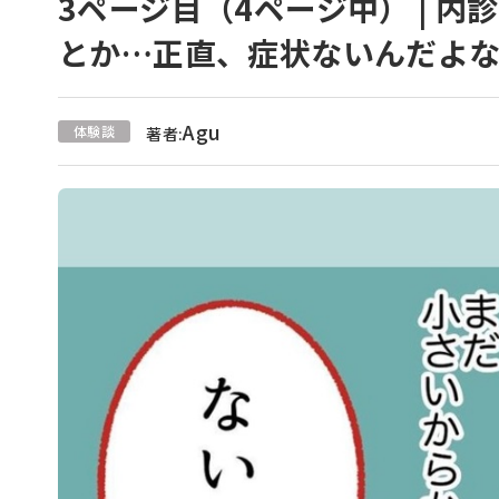
3ページ目（4ページ中） | 
とか…正直、症状ないんだよな
Agu
体験談
著者: