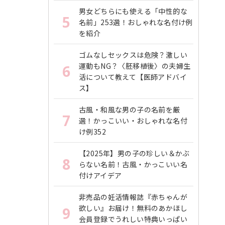
男女どちらにも使える「中性的な
5
名前」253選！おしゃれな名付け例
を紹介
ゴムなしセックスは危険？激しい
運動もNG？〈胚移植後〉の夫婦生
6
活について教えて【医師アドバイ
ス】
古風・和風な男の子の名前を厳
7
選！かっこいい・おしゃれな名付
け例352
【2025年】男の子の珍しい＆かぶ
8
らない名前！古風・かっこいい名
付けアイデア
非売品の妊活情報誌『赤ちゃんが
欲しい』お届け！無料のあかほし
9
会員登録でうれしい特典いっぱい