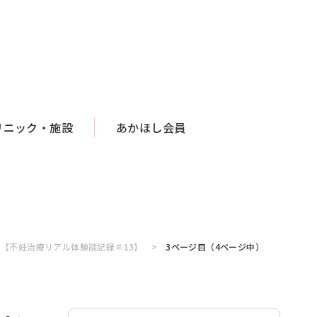
リニック・施設
あかほし会員
【不妊治療リアル体験談記録＃13】
3ページ目（4ページ中）