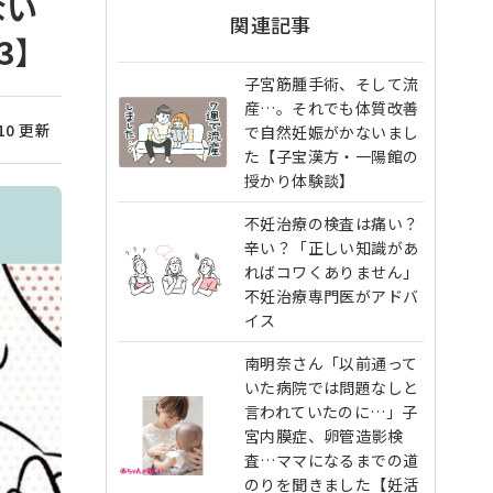
ない
関連記事
3】
子宮筋腫手術、そして流
産…。それでも体質改善
/10 更新
で自然妊娠がかないまし
た【子宝漢方・一陽館の
授かり体験談】
不妊治療の検査は痛い？
辛い？「正しい知識があ
ればコワくありません」
不妊治療専門医がアドバ
イス
南明奈さん「以前通って
いた病院では問題なしと
言われていたのに…」子
宮内膜症、卵管造影検
査…ママになるまでの道
のりを聞きました【妊活