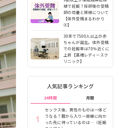
植で妊娠？採卵後の受精
卵の培養と移植について
【体外受精まるわかり
④】
30年で7500人以上の赤
ちゃんが誕生。体外受精
での妊娠率は70％近くに
上昇【髙橋レディースク
リニック】
人気記事ランキング
24時間
月間
セックス後、男性のものは一体ど
うなる？腟から入り一直線に向か
1
った先に待っているのは…〈妊娠