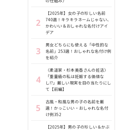
の仕組み〉
【2025年】女の子の珍しい名前
740選！キラキラネームじゃない、
2
かわいい＆おしゃれな名付けアイ
デア
男女どちらにも使える「中性的な
3
名前」253選！おしゃれな名付け例
を紹介
〈柔道家・杉本美香さんの妊活〉
「重量級の私は妊娠する価値な
4
し!?」厳しい現実を目の当たりにし
て【前編】
古風・和風な男の子の名前を厳
5
選！かっこいい・おしゃれな名付
け例352
【2025年】男の子の珍しい＆かぶ