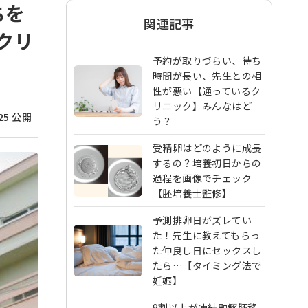
ちを
関連記事
クリ
予約が取りづらい、待ち
時間が長い、先生との相
性が悪い【通っているク
リニック】みんなはど
/25 公開
う？
受精卵はどのように成長
するの？培養初日からの
過程を画像でチェック
【胚培養士監修】
予測排卵日がズレてい
た！先生に教えてもらっ
た仲良し日にセックスし
たら…【タイミング法で
妊娠】
9割以上が凍結融解胚移