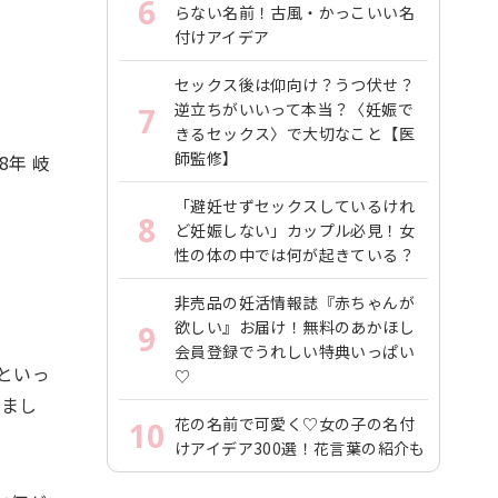
6
らない名前！古風・かっこいい名
付けアイデア
セックス後は仰向け？うつ伏せ？
逆立ちがいいって本当？〈妊娠で
7
きるセックス〉で大切なこと【医
師監修】
8年 岐
「避妊せずセックスしているけれ
8
ど妊娠しない」カップル必見！女
ま
性の体の中では何が起きている？
非売品の妊活情報誌『赤ちゃんが
欲しい』お届け！無料のあかほし
9
会員登録でうれしい特典いっぱい
まといっ
♡
きまし
花の名前で可愛く♡女の子の名付
10
けアイデア300選！花言葉の紹介も