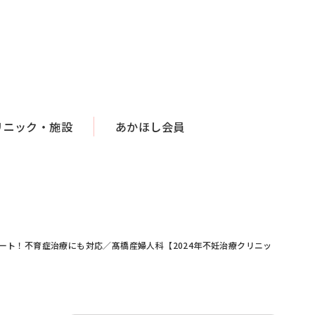
リニック・施設
あかほし会員
ト！不育症治療にも対応／髙橋産婦人科【2024年不妊治療クリニッ