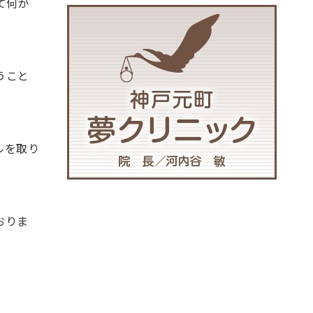
て何が
うこと
ルを取り
おりま