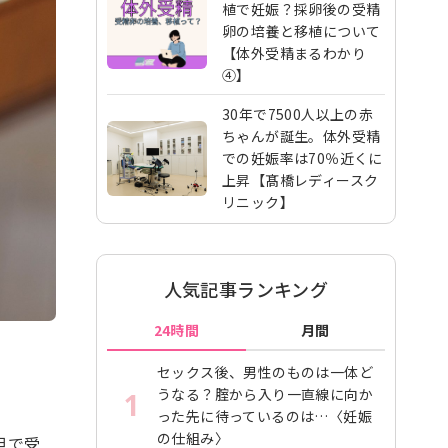
植で妊娠？採卵後の受精
卵の培養と移植について
【体外受精まるわかり
④】
30年で7500人以上の赤
ちゃんが誕生。体外受精
での妊娠率は70％近くに
上昇【髙橋レディースク
リニック】
人気記事ランキング
24時間
月間
セックス後、男性のものは一体ど
うなる？腟から入り一直線に向か
1
った先に待っているのは…〈妊娠
の仕組み〉
担で受