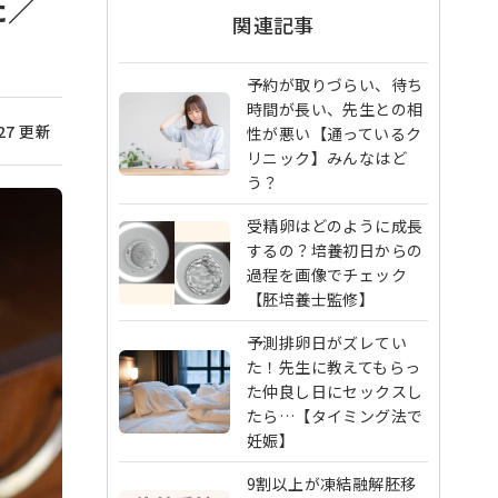
た／
関連記事
予約が取りづらい、待ち
時間が長い、先生との相
/27 更新
性が悪い【通っているク
リニック】みんなはど
う？
受精卵はどのように成長
するの？培養初日からの
過程を画像でチェック
【胚培養士監修】
予測排卵日がズレてい
た！先生に教えてもらっ
た仲良し日にセックスし
たら…【タイミング法で
妊娠】
9割以上が凍結融解胚移