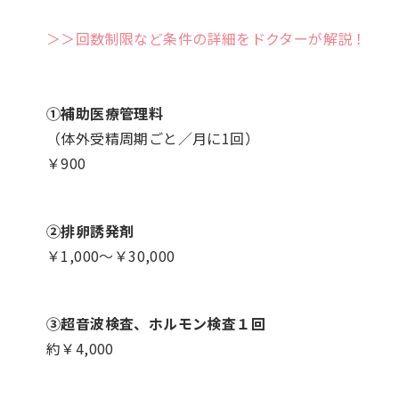
＞＞回数制限など条件の詳細をドクターが解説！
①補助医療管理料
（体外受精周期ごと／月に1回）
￥900
②排卵誘発剤
￥1,000～￥30,000
③超音波検査、ホルモン検査１回
約￥4,000