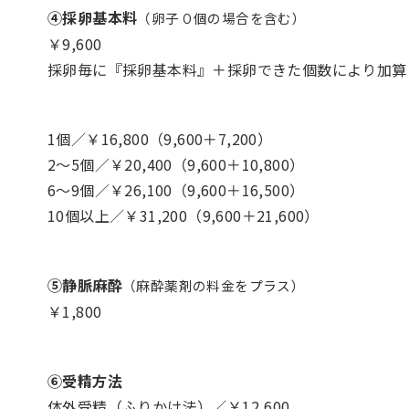
④採卵基本料
（卵子０個の場合を含む）
￥9,600
採卵毎に『採卵基本料』＋採卵できた個数により加算
1個／￥16,800（9,600＋7,200）
2～5個／￥20,400（9,600＋10,800）
6～9個／￥26,100（9,600＋16,500）
10個以上／￥31,200（9,600＋21,600）
⑤静脈麻酔
（麻酔薬剤の料金をプラス）
￥1,800
⑥受精方法
体外受精（ふりかけ法）／￥12,600