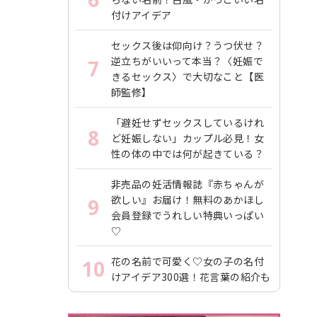
付けアイデア
セックス後は仰向け？うつ伏せ？
逆立ちがいいって本当？〈妊娠で
7
きるセックス〉で大切なこと【医
師監修】
「避妊せずセックスしているけれ
8
ど妊娠しない」カップル必見！女
性の体の中では何が起きている？
非売品の妊活情報誌『赤ちゃんが
欲しい』お届け！無料のあかほし
9
会員登録でうれしい特典いっぱい
♡
花の名前で可愛く♡女の子の名付
10
けアイデア300選！花言葉の紹介も