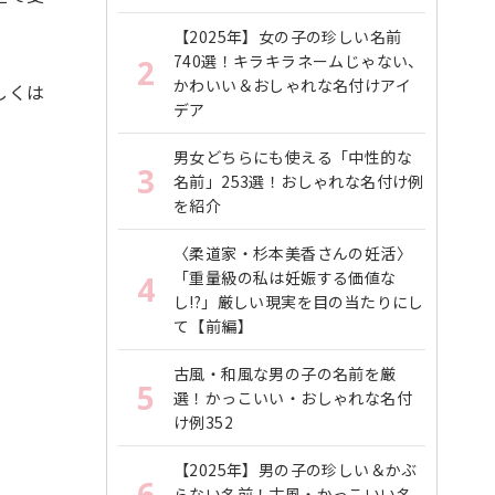
【2025年】女の子の珍しい名前
740選！キラキラネームじゃない、
2
かわいい＆おしゃれな名付けアイ
しくは
デア
男女どちらにも使える「中性的な
3
名前」253選！おしゃれな名付け例
を紹介
〈柔道家・杉本美香さんの妊活〉
「重量級の私は妊娠する価値な
4
し!?」厳しい現実を目の当たりにし
て【前編】
古風・和風な男の子の名前を厳
5
選！かっこいい・おしゃれな名付
け例352
【2025年】男の子の珍しい＆かぶ
6
らない名前！古風・かっこいい名