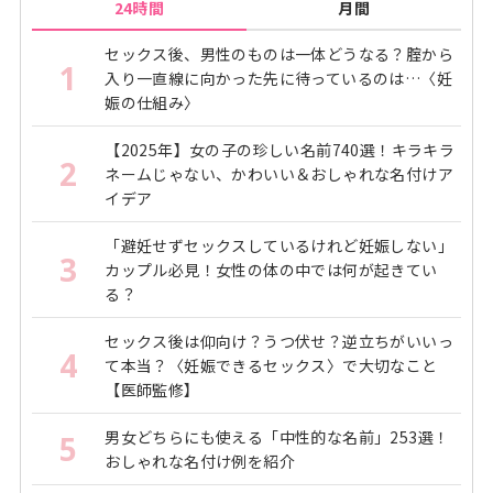
24時間
月間
セックス後、男性のものは一体どうなる？腟から
1
入り一直線に向かった先に待っているのは…〈妊
娠の仕組み〉
【2025年】女の子の珍しい名前740選！キラキラ
2
ネームじゃない、かわいい＆おしゃれな名付けア
イデア
「避妊せずセックスしているけれど妊娠しない」
3
カップル必見！女性の体の中では何が起きてい
る？
セックス後は仰向け？うつ伏せ？逆立ちがいいっ
4
て本当？〈妊娠できるセックス〉で大切なこと
【医師監修】
男女どちらにも使える「中性的な名前」253選！
5
おしゃれな名付け例を紹介