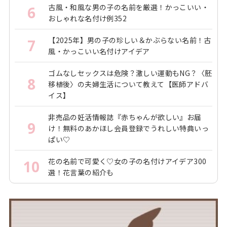
古風・和風な男の子の名前を厳選！かっこいい・
6
おしゃれな名付け例352
【2025年】男の子の珍しい＆かぶらない名前！古
7
風・かっこいい名付けアイデア
ゴムなしセックスは危険？激しい運動もNG？〈胚
8
移植後〉の夫婦生活について教えて【医師アドバ
イス】
非売品の妊活情報誌『赤ちゃんが欲しい』お届
9
け！無料のあかほし会員登録でうれしい特典いっ
ぱい♡
花の名前で可愛く♡女の子の名付けアイデア300
10
選！花言葉の紹介も