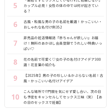
5
カップル必見！女性の体の中では何が起きてい
る？
古風・和風な男の子の名前を厳選！かっこいい・
6
おしゃれな名付け例352
非売品の妊活情報誌『赤ちゃんが欲しい』お届
7
け！無料のあかほし会員登録でうれしい特典いっ
ぱい♡
花の名前で可愛く♡女の子の名付けアイデア300
8
選！花言葉の紹介も
【2025年】男の子の珍しい＆かぶらない名前！古
9
風・かっこいい名付けアイデア
こんな場所で!?門限を気にせず愛し合い、次の日
10
も予定をキャンセルしてセックス三昧（笑）【あ
の日のセックスで妊娠】