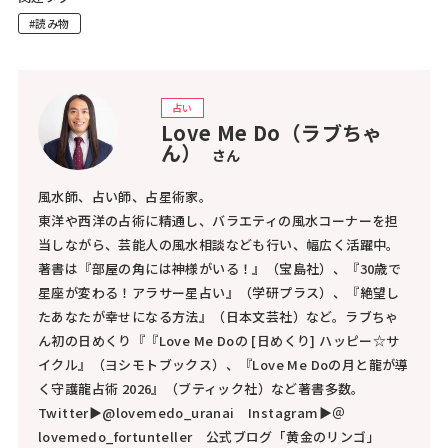
#読み物
占い
Love Me Do（ラブちゃ
ん）
さん
風水師、占い師、占星術家。
東洋や西洋の占術に精通し、バラエティの風水コーナーを担
当しながら、芸能人の風水相談なども行い、幅広く活躍中。
著書は『部屋の角には神様がいる！』（宝島社）、『30歳で
星座が変わる！アラサー星占い』（学研プラス）、『絶望し
たあなたが幸せになる方法』（日本文芸社）など。ラブちゃ
ん初の日めくり『『Love Me Doの [日めくり] ハッピー☆サ
イクル』（ヨシモトブックス）、『Love Me Doの月と龍が導
く守護龍占術 2026』（ブティック社）など著書多数。
Twitter▶@lovemedo_uranai Instagram▶＠
lovemedo_fortunteller 公式ブログ「黄金のリンゴ」