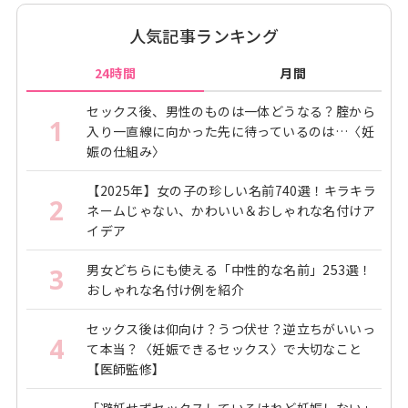
人気記事ランキング
24時間
月間
セックス後、男性のものは一体どうなる？腟から
1
入り一直線に向かった先に待っているのは…〈妊
娠の仕組み〉
【2025年】女の子の珍しい名前740選！キラキラ
2
ネームじゃない、かわいい＆おしゃれな名付けア
イデア
男女どちらにも使える「中性的な名前」253選！
3
おしゃれな名付け例を紹介
セックス後は仰向け？うつ伏せ？逆立ちがいいっ
4
て本当？〈妊娠できるセックス〉で大切なこと
【医師監修】
「避妊せずセックスしているけれど妊娠しない」