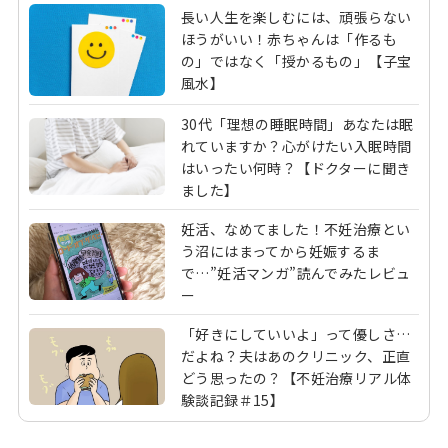
長い人生を楽しむには、頑張らない
ほうがいい！赤ちゃんは「作るも
の」ではなく「授かるもの」【子宝
風水】
30代「理想の睡眠時間」あなたは眠
れていますか？心がけたい入眠時間
はいったい何時？【ドクターに聞き
ました】
妊活、なめてました！不妊治療とい
う沼にはまってから妊娠するま
で…”妊活マンガ”読んでみたレビュ
ー
「好きにしていいよ」って優しさ…
だよね？夫はあのクリニック、正直
どう思ったの？【不妊治療リアル体
験談記録＃15】