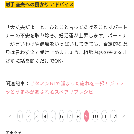
射手座夫への授かりアドバイス
「大丈夫だよ」と、ひとこと言ってあげることでパート
ナーの不安を取り除き、妊活運が上昇します。パートナ
ーが言いわけや愚痴をいっぱいしてきても、否定的な意
見は言わず全て受け止めましょう。相談内容の答えを出
さずに話を聞くだけでOK。
関連記事：
ビタミンB1で溜まった疲れを一掃！ジュワ
ッとうまみがあふれるスペアリブレシピ
1
2
3
4
5
6
7
8
9
10
11
12
関連タグ