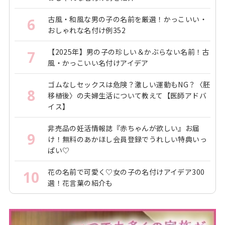
古風・和風な男の子の名前を厳選！かっこいい・
6
おしゃれな名付け例352
【2025年】男の子の珍しい＆かぶらない名前！古
7
風・かっこいい名付けアイデア
ゴムなしセックスは危険？激しい運動もNG？〈胚
8
移植後〉の夫婦生活について教えて【医師アドバ
イス】
非売品の妊活情報誌『赤ちゃんが欲しい』お届
9
け！無料のあかほし会員登録でうれしい特典いっ
ぱい♡
花の名前で可愛く♡女の子の名付けアイデア300
10
選！花言葉の紹介も