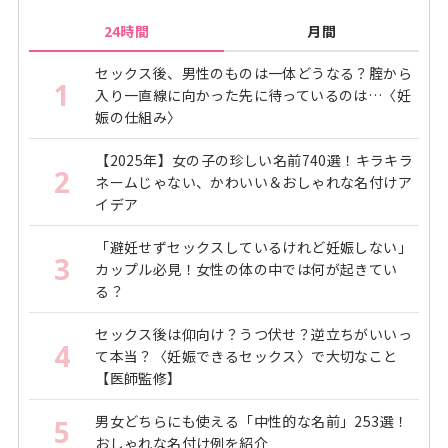
24時間
月間
セックス後、男性のものは一体どうなる？腟から
1
入り一直線に向かった先に待っているのは…〈妊
娠の仕組み〉
【2025年】女の子の珍しい名前740選！キラキラ
2
ネームじゃない、かわいい＆おしゃれな名付けア
イデア
「避妊せずセックスしているけれど妊娠しない」
3
カップル必見！女性の体の中では何が起きてい
る？
セックス後は仰向け？うつ伏せ？逆立ちがいいっ
4
て本当？〈妊娠できるセックス〉で大切なこと
【医師監修】
男女どちらにも使える「中性的な名前」253選！
5
おしゃれな名付け例を紹介