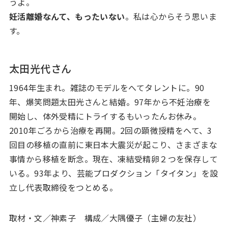
うよ。
妊活離婚なんて、もったいない
。私は心からそう思いま
す。
太田光代さん
1964年生まれ。雑誌のモデルをへてタレントに。90
年、爆笑問題太田光さんと結婚。97年から不妊治療を
開始し、体外受精にトライするもいったんお休み。
2010年ごろから治療を再開。2回の顕微授精をへて、3
回目の移植の直前に東日本大震災が起こり、さまざまな
事情から移植を断念。現在、凍結受精卵２つを保存して
いる。93年より、芸能プロダクション「タイタン」を設
立し代表取締役をつとめる。
取材・文／神素子 構成／大隅優子（主婦の友社）