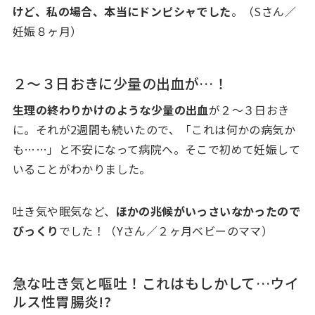
けど、私の場合、本当にドンピシャでした
。（Sさん／
妊娠８ヶ月）
２〜３日おきに少量の出血が…！
生理の終わりかけのような少量の出血
が２〜３日おき
に。それが2週間も続いたので、「これは何かの病気か
も……」と不安になって病院へ。そこで初めて妊娠して
いることがわかりました。
吐き気や眠気など、
ほかの兆候がいっさいなかったので
びっくり
でした！（Yさん／２ヶ月ベビーのママ）
急な吐き気と嘔吐！これはもしかして…ウイ
ルス性胃腸炎!?