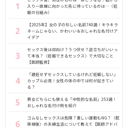
1
入り一直線に向かった先に待っているのは…〈妊
娠の仕組み〉
【2025年】女の子の珍しい名前740選！キラキラ
2
ネームじゃない、かわいい＆おしゃれな名付けア
イデア
セックス後は仰向け？うつ伏せ？逆立ちがいいっ
3
て本当？〈妊娠できるセックス〉で大切なこと
【医師監修】
「避妊せずセックスしているけれど妊娠しない」
4
カップル必見！女性の体の中では何が起きてい
る？
男女どちらにも使える「中性的な名前」253選！
5
おしゃれな名付け例を紹介
ゴムなしセックスは危険？激しい運動もNG？〈胚
6
移植後〉の夫婦生活について教えて【医師アドバ