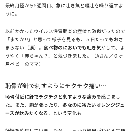
最終月経から5週間目、
急に吐き気と嘔吐
を繰り返すよ
うに。
以前かかったウイルス性胃腸炎の症状と激似だったので
「またか!!」と思って様子を見るも、５日たってもおさ
まらない（涙）。
食べ物のにおいでも吐き気
がして、よ
うやく「赤ちゃん？」と気づきました。（Aさん／０ヶ
月ベビーのママ）
恥骨が針で刺すようにチクチク痛い…
恥骨付近に針でチクチクと刺すような痛み
を感じまし
た。また、胸が張ったり、
冬なのに冷たいオレンジジュ
ースが飲みたくなる
、という変化も。
妊娠を確信していましたが、しっかり結果がわかる生理