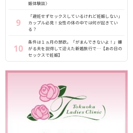
娠体験談〉
「避妊せずセックスしているけれど妊娠しない」
9
カップル必見！女性の体の中では何が起きてい
る？
条件は１ヵ月の禁欲。「がまんできないよ！」嫌
10
がる夫を説得して迎えた新婚旅行で…【あの日の
セックスで妊娠】