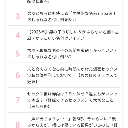
娠の仕組み〉
男女どちらにも使える「中性的な名前」253選！
3
おしゃれな名付け例を紹介
【2025年】男の子の珍しい＆かぶらない名前！古
4
風・かっこいい名付けアイデア
古風・和風な男の子の名前を厳選！かっこいい・
5
おしゃれな名付け例352
夫と会えなくなる前に時間をかけた濃密セックス
6
♡私の体を覚えておいて…【あの日のセックスで
妊娠】
セックス後は仰向け？うつ伏せ？逆立ちがいいっ
7
て本当？〈妊娠できるセックス〉で大切なこと
【医師監修】
「声が出ちゃうよ…！」朝6時、今からいい？後
8
ろから夫が、横には寝ている長男がいるのに〈妊