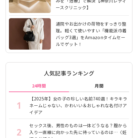
みを「治療」で解決【神奈川レディ
ースクリニック】
通院やお出かけの荷物をすっきり整
理。軽くて使いやすい「機能派巾着
バッグ3選」をAmazonタイムセー
ルでゲット！
人気記事ランキング
24時間
月間
【2025年】女の子の珍しい名前740選！キラキラ
1
ネームじゃない、かわいい＆おしゃれな名付けア
イデア
セックス後、男性のものは一体どうなる？腟から
2
入り一直線に向かった先に待っているのは…〈妊