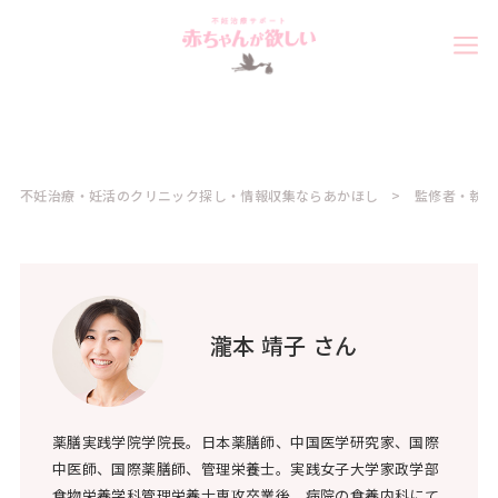
不妊治療・妊活のクリニック探し・情報収集ならあかほし
監修者・執筆
瀧本 靖子 さん
薬膳実践学院学院長。日本薬膳師、中国医学研究家、国際
中医師、国際薬膳師、管理栄養士。実践女子大学家政学部
食物栄養学科管理栄養士専攻卒業後、病院の食養内科にて