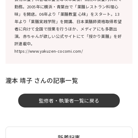
勤務。2005年に横浜・青葉台で「薬膳レストラン料理心
味」を開店。06年より「薬膳教室 心味」をスタート。13
年より「薬膳実践学院」を開講、日本薬膳師資格取得希望
者に向けて全国で授業を行うほか、メディアにも多数出
演。赤ちゃんが欲しい公式サイトにて「授かり薬膳」を好
評連載中。
https://www.yakuzen-cocomi.com/
瀧本 靖子 さんの記事一覧
監修者・執筆者一覧に戻る
新着記事