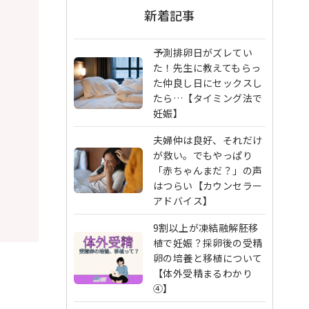
新着記事
予測排卵日がズレてい
た！先生に教えてもらっ
た仲良し日にセックスし
たら…【タイミング法で
妊娠】
夫婦仲は良好、それだけ
が救い。でもやっぱり
「赤ちゃんまだ？」の声
はつらい【カウンセラー
アドバイス】
9割以上が凍結融解胚移
植で妊娠？採卵後の受精
卵の培養と移植について
【体外受精まるわかり
④】