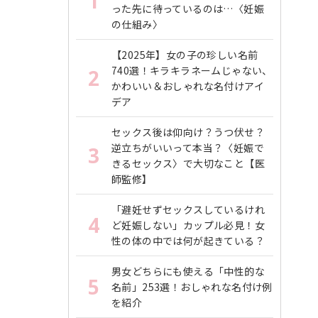
1
った先に待っているのは…〈妊娠
の仕組み〉
【2025年】女の子の珍しい名前
740選！キラキラネームじゃない、
2
かわいい＆おしゃれな名付けアイ
デア
セックス後は仰向け？うつ伏せ？
逆立ちがいいって本当？〈妊娠で
3
きるセックス〉で大切なこと【医
師監修】
「避妊せずセックスしているけれ
4
ど妊娠しない」カップル必見！女
性の体の中では何が起きている？
男女どちらにも使える「中性的な
5
名前」253選！おしゃれな名付け例
を紹介