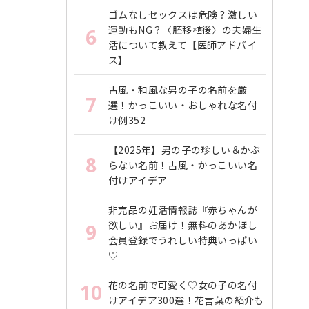
ゴムなしセックスは危険？激しい
運動もNG？〈胚移植後〉の夫婦生
6
活について教えて【医師アドバイ
ス】
古風・和風な男の子の名前を厳
7
選！かっこいい・おしゃれな名付
け例352
【2025年】男の子の珍しい＆かぶ
8
らない名前！古風・かっこいい名
付けアイデア
非売品の妊活情報誌『赤ちゃんが
欲しい』お届け！無料のあかほし
9
会員登録でうれしい特典いっぱい
♡
花の名前で可愛く♡女の子の名付
10
けアイデア300選！花言葉の紹介も