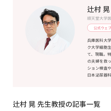
辻村 晃
順天堂大学医
公式ウェ
兵庫医科大
ク大学細胞
て、現職。
の夫婦を救っ
ション検査
日本泌尿器科
辻村 晃 先生教授の記事一覧