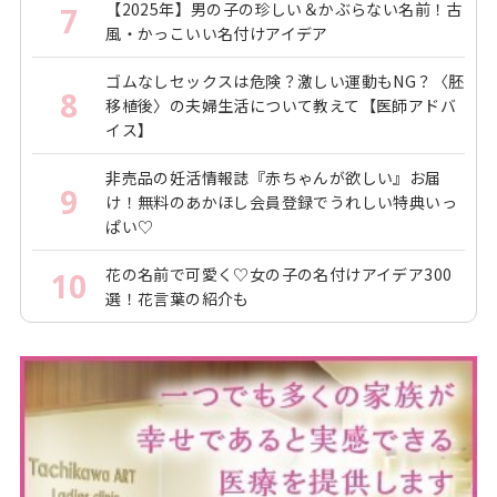
【2025年】男の子の珍しい＆かぶらない名前！古
7
風・かっこいい名付けアイデア
ゴムなしセックスは危険？激しい運動もNG？〈胚
8
移植後〉の夫婦生活について教えて【医師アドバ
イス】
非売品の妊活情報誌『赤ちゃんが欲しい』お届
9
け！無料のあかほし会員登録でうれしい特典いっ
ぱい♡
花の名前で可愛く♡女の子の名付けアイデア300
10
選！花言葉の紹介も