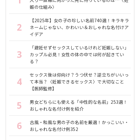
娠の仕組み〉
【2025年】女の子の珍しい名前740選！キラキラ
2
ネームじゃない、かわいい＆おしゃれな名付けア
イデア
「避妊せずセックスしているけれど妊娠しない」
3
カップル必見！女性の体の中では何が起きてい
る？
セックス後は仰向け？うつ伏せ？逆立ちがいいっ
4
て本当？〈妊娠できるセックス〉で大切なこと
【医師監修】
男女どちらにも使える「中性的な名前」253選！
5
おしゃれな名付け例を紹介
古風・和風な男の子の名前を厳選！かっこいい・
6
おしゃれな名付け例352