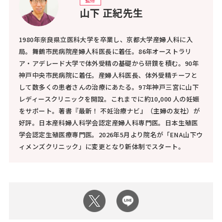
監修
山下 正紀先生
1980年奈良県立医科大学を卒業し、京都大学産婦人科に入
局。舞鶴市民病院産婦人科医長に着任。86年オーストラリ
ア・アデレード大学で体外受精の基礎から研鑚を積む。90年
神戸中央市民病院に着任。産婦人科医長、体外受精チーフと
して数多くの患者さんの治療にあたる。97年神戸三宮に山下
レディースクリニックを開設。これまでに約10,000 人の妊娠
をサポート。著書『最新！ 不妊治療ナビ』（主婦の友社）が
好評。日本産科婦人科学会認定産婦人科専門医。日本生殖医
学会認定生殖医療専門医。2026年5月より院名が「ENA山下ウ
ィメンズクリニック」に変更となり新体制でスタート。