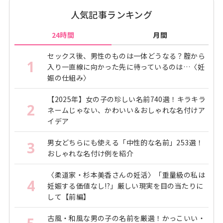
人気記事ランキング
「９週の壁」は越えられる？
24時間
月間
妊娠９週ごろに起こる稽留流産は、染色体異常が原因で
あることがほとんどです。染色体異常は偶発的に起こる
セックス後、男性のものは一体どうなる？腟から
1
もので、予防（回避）法や治療法はないため、「９週の
入り一直線に向かった先に待っているのは…〈妊
娠の仕組み〉
壁」を乗り越える有効な方法もないのが現状です。
【2025年】女の子の珍しい名前740選！キラキラ
2
そして、流産になってしまったのは、お母さんの行動や
ネームじゃない、かわいい＆おしゃれな名付けア
イデア
生活習慣のせいでもなければ、体質や遺伝などが関係し
ているわけでもありません。「９週の壁」が乗り越えら
男女どちらにも使える「中性的な名前」253選！
3
れるかどうかは、赤ちゃんの生命力次第という面も大き
おしゃれな名付け例を紹介
いものです。どうか自分を責めたりしないでほしいと思
〈柔道家・杉本美香さんの妊活〉「重量級の私は
います。
4
妊娠する価値なし!?」厳しい現実を目の当たりに
して【前編】
「流産経験者の８割は５年以内に出産している
」とい
古風・和風な男の子の名前を厳選！かっこいい・
*