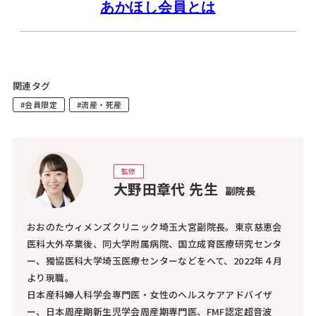
あかほし会員とは
した人でも自然妊娠の人でも起こります。
とてもつらいことですが、子宮内に胎嚢などが残ってい
関連タグ
ると出血や腹痛、感染症などの心配があるため、自然排
#会員限定
#流産・死産
出か流産手術のどちらかを選んで処置することになりま
す。自然排出を選んだ場合、８～９割の人は２週間以内
に排出されるでしょう。
監修
大野田章代 先生
副院長
おおのたウィメンズクリニック埼玉大宮副院長。東京慈恵会
医科大外卒業後、同大学附属病院、国立成育医療研究センタ
ー、獨協医科大学埼玉医療センターなどをへて、2022年４月
より現職。
日本産科婦人科学会専門医・女性のヘルスケアアドバイザ
ー、日本周産期新生児学会周産期専門医、FMF認定超音波