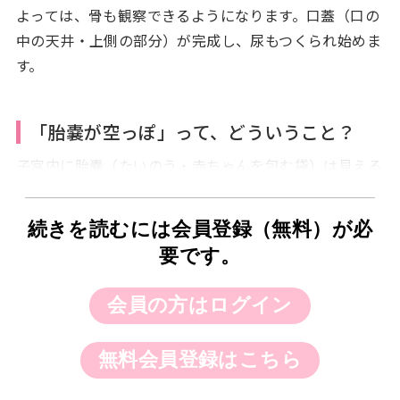
よっては、骨も観察できるようになります。口蓋（口の
中の天井・上側の部分）が完成し、尿もつくられ始めま
す。
「胎嚢が空っぽ」って、どういうこと？
子宮内に胎嚢（たいのう・赤ちゃんを包む袋）は見える
ものの、その中に赤ちゃんの成分（胎芽や卵黄嚢など）
がない状態を、SNSなどで「胎嚢が空っぽ」と表現して
続きを読むには会員登録（無料）が必
いるのでしょう。胎嚢は妊娠４週後半～５週で確認でき
要です。
ますが、確認できた次の検査で、胎嚢はあっても心拍や
赤ちゃん（胎芽）が確認できないということです。
会員の方はログイン
これは、受精卵が着床して妊娠が成立し、胎嚢もできた
無料会員登録はこちら
けれども、赤ちゃんが育ってこない状態です。自覚症状
がないまま流産してしまう「稽留流産」で、不妊治療を