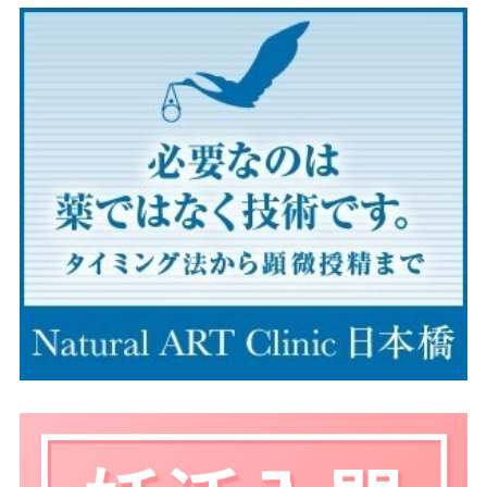
〈あわせて読みたい記事〉
●
妊娠８週、突然つわりがなくなった。子宮をズタズタ
にされたような気さえした。悲しくて悔しくて【流産体
験談】
●
１年に３回の流産。どうして私ばっかり…。「痛い！
やめて！」と叫ぶ自分の声が遠くで聞こえてきた【流産
体験談】
●
死産の原因や兆候とは？予防法は？また妊娠できる
の？産科医歴45年の浦野理事長「お母さんのせいでは
ありません」