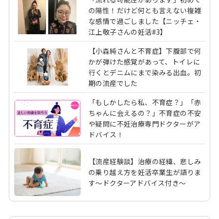
の陽性！だけど何とも言えない複雑
な感情で過ごしました【ニッチェ・
江上敬子さんの妊活#3】
【小森純さんと不育症】下腹部で何
「９週の壁」とは、流産が多い時期のこと
かが弾けた感覚があって、トイレに
行くとデニムにまで染みる出血。初
妊娠初期に確認できていた赤ちゃんの心拍が、９週以降
期の流産でした
の検査で確認できなくなり、流産となってしまうことが
「もしかしたら私、不育症？」「赤
あります。こうした流産が起こるのは９週前後がとても
ちゃんに会えるの？」不育症の不安
多く、この時期を乗り越えれば、まずは早期流産の確率
や疑問に不妊治療専門ドクターがア
が下がることから、「９週の壁」という言葉が生まれた
ドバイス！
と考えられます。
【流産経験談】治療の経緯、悲しみ
の乗り越え方を妊活卒業生が語りま
実際に、流産全体の約90％が妊娠12週未満に起こる早
す～ドクターアドバイス付き～
期流産です。そして、妊娠週数が進むにつれて流産が起
こる確率は低くなっていきます。