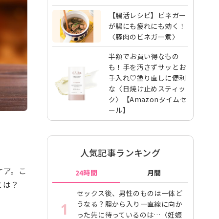
【腸活レシピ】ビネガー
が腸にも疲れにも効く！
〈豚肉のビネガー煮〉
半額でお買い得なもの
も！手を汚さずサッとお
手入れ♡塗り直しに便利
な〈日焼け止めスティッ
ク〉【Amazonタイムセ
ール】
人気記事ランキング
ケア。こ
24時間
月間
とは？
セックス後、男性のものは一体ど
うなる？腟から入り一直線に向か
1
った先に待っているのは…〈妊娠