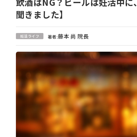
飲酒はNG？ビールは妊活中に
聞きました】
藤本 尚 院長
妊活ライフ
著者: