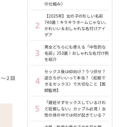
の仕組み〉
【2025年】女の子の珍しい名前
740選！キラキラネームじゃない、
2
かわいい＆おしゃれな名付けアイ
デア
男女どちらにも使える「中性的な
3
名前」253選！おしゃれな名付け例
を紹介
セックス後は仰向け？うつ伏せ？
１～２回
逆立ちがいいって本当？〈妊娠で
4
きるセックス〉で大切なこと【医
師監修】
「避妊せずセックスしているけれ
5
ど妊娠しない」カップル必見！女
性の体の中では何が起きている？
古風・和風な男の子の名前を厳