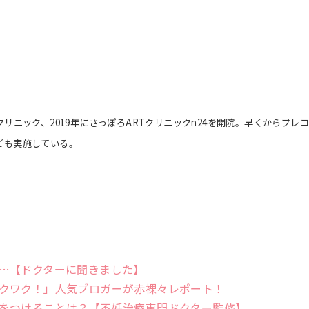
クリニック、2019年にさっぽろARTクリニックn24を開院。早くからプレ
ども実施している。
。
…【ドクターに聞きました】
クワク！」人気ブロガーが赤裸々レポート！
をつけることは？【不妊治療専門ドクター監修】