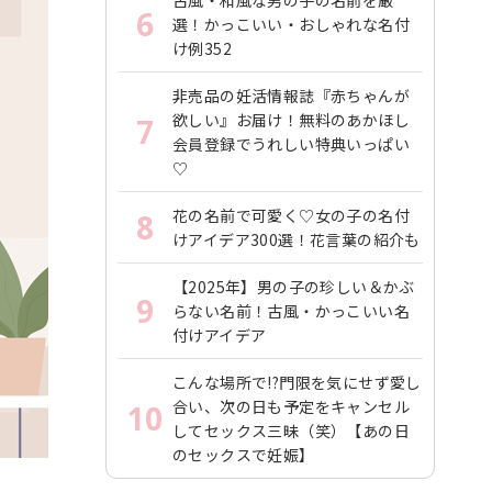
6
選！かっこいい・おしゃれな名付
け例352
非売品の妊活情報誌『赤ちゃんが
欲しい』お届け！無料のあかほし
7
会員登録でうれしい特典いっぱい
♡
花の名前で可愛く♡女の子の名付
8
けアイデア300選！花言葉の紹介も
【2025年】男の子の珍しい＆かぶ
9
らない名前！古風・かっこいい名
付けアイデア
こんな場所で!?門限を気にせず愛し
合い、次の日も予定をキャンセル
10
してセックス三昧（笑）【あの日
のセックスで妊娠】