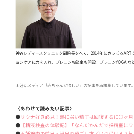
神谷レディースクリニック副院長をへて、2014年にさっぽろART
ョンケアに力を入れ、プレコン相談室も開設。プレコンYOGA な
＊妊活メディア『赤ちゃんが欲しい』の記事を再編集しています
〈あわせて読みたい記事〉
●
サウナ好き必見！熱に弱い精子は回復するに〇ヶ月
●
【精液検査の体験記】「なんだかんだで採精室にワ
●
不妊検査の前日・当日の過ごし方／いつ受ける？気