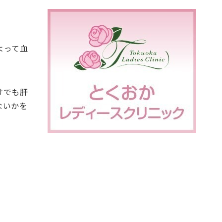
よって血
けでも肝
ないかを