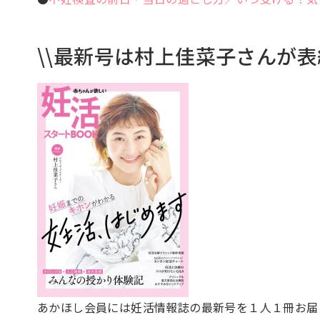
\\最新号は村上佳菜子さんが表
あかほし会員には妊活情報誌の最新号を１人１冊お届