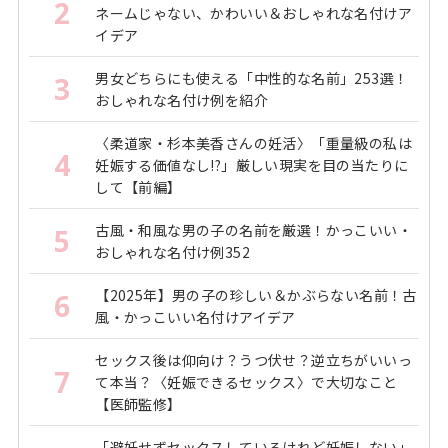
2
ネームじゃない、かわいい＆おしゃれな名付けア
イデア
男女どちらにも使える「中性的な名前」253選！
3
おしゃれな名付け例を紹介
〈柔道家・杉本美香さんの妊活〉「重量級の私は
4
妊娠する価値なし!?」厳しい現実を目の当たりに
して【前編】
古風・和風な男の子の名前を厳選！かっこいい・
5
おしゃれな名付け例352
【2025年】男の子の珍しい＆かぶらない名前！古
6
風・かっこいい名付けアイデア
セックス後は仰向け？うつ伏せ？逆立ちがいいっ
7
て本当？〈妊娠できるセックス〉で大切なこと
【医師監修】
「避妊せずセックスしているけれど妊娠しない」