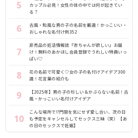
5
カップル必見！女性の体の中では何が起きてい
る？
古風・和風な男の子の名前を厳選！かっこいい・
6
おしゃれな名付け例352
非売品の妊活情報誌『赤ちゃんが欲しい』お届
7
け！無料のあかほし会員登録でうれしい特典いっ
ぱい♡
花の名前で可愛く♡女の子の名付けアイデア300
8
選！花言葉の紹介も
【2025年】男の子の珍しい＆かぶらない名前！古
9
風・かっこいい名付けアイデア
こんな場所で!?門限を気にせず愛し合い、次の日
10
も予定をキャンセルしてセックス三昧（笑）【あ
の日のセックスで妊娠】