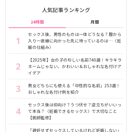
人気記事ランキング
24時間
月間
セックス後、男性のものは一体どうなる？腟から
1
入り一直線に向かった先に待っているのは…〈妊
娠の仕組み〉
【2025年】女の子の珍しい名前740選！キラキラ
2
ネームじゃない、かわいい＆おしゃれな名付けア
イデア
男女どちらにも使える「中性的な名前」253選！
3
おしゃれな名付け例を紹介
セックス後は仰向け？うつ伏せ？逆立ちがいいっ
4
て本当？〈妊娠できるセックス〉で大切なこと
【医師監修】
「避妊せずセックスしているけれど妊娠しない」