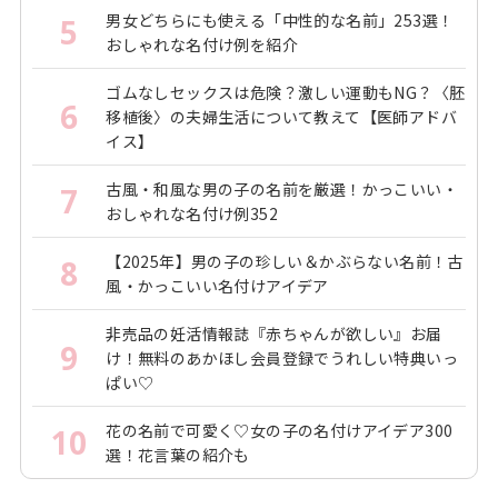
男女どちらにも使える「中性的な名前」253選！
5
おしゃれな名付け例を紹介
ゴムなしセックスは危険？激しい運動もNG？〈胚
6
移植後〉の夫婦生活について教えて【医師アドバ
イス】
古風・和風な男の子の名前を厳選！かっこいい・
7
おしゃれな名付け例352
【2025年】男の子の珍しい＆かぶらない名前！古
8
風・かっこいい名付けアイデア
非売品の妊活情報誌『赤ちゃんが欲しい』お届
9
け！無料のあかほし会員登録でうれしい特典いっ
ぱい♡
花の名前で可愛く♡女の子の名付けアイデア300
10
選！花言葉の紹介も