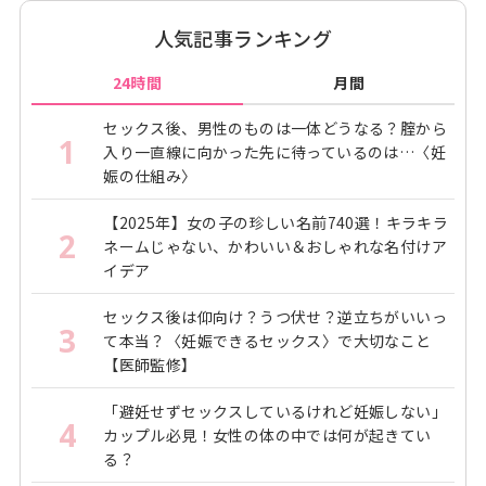
人気記事ランキング
24時間
月間
セックス後、男性のものは一体どうなる？腟から
1
入り一直線に向かった先に待っているのは…〈妊
娠の仕組み〉
【2025年】女の子の珍しい名前740選！キラキラ
2
ネームじゃない、かわいい＆おしゃれな名付けア
イデア
セックス後は仰向け？うつ伏せ？逆立ちがいいっ
3
て本当？〈妊娠できるセックス〉で大切なこと
【医師監修】
「避妊せずセックスしているけれど妊娠しない」
4
カップル必見！女性の体の中では何が起きてい
る？