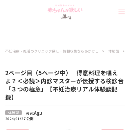
不妊治療・妊活のクリニック探し・情報収集ならあかほし
体験談
2ページ目（5ページ中） | 得意料理を唱え
よ？＜必読＞内診マスターが伝授する検診台
「３つの極意」【不妊治療リアル体験談記
録】
Agu
体験談
著者:
2024/01/27 公開