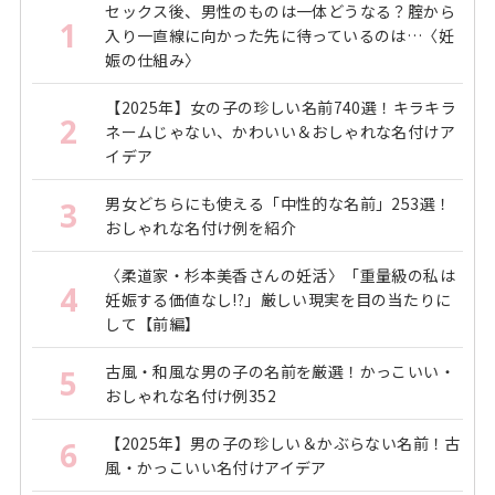
セックス後、男性のものは一体どうなる？腟から
1
入り一直線に向かった先に待っているのは…〈妊
娠の仕組み〉
【2025年】女の子の珍しい名前740選！キラキラ
2
ネームじゃない、かわいい＆おしゃれな名付けア
イデア
男女どちらにも使える「中性的な名前」253選！
3
おしゃれな名付け例を紹介
〈柔道家・杉本美香さんの妊活〉「重量級の私は
4
妊娠する価値なし!?」厳しい現実を目の当たりに
して【前編】
古風・和風な男の子の名前を厳選！かっこいい・
5
おしゃれな名付け例352
【2025年】男の子の珍しい＆かぶらない名前！古
6
風・かっこいい名付けアイデア