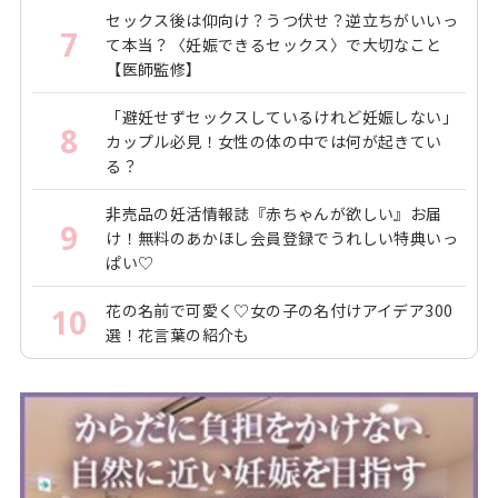
セックス後は仰向け？うつ伏せ？逆立ちがいいっ
7
て本当？〈妊娠できるセックス〉で大切なこと
【医師監修】
「避妊せずセックスしているけれど妊娠しない」
8
カップル必見！女性の体の中では何が起きてい
る？
非売品の妊活情報誌『赤ちゃんが欲しい』お届
9
け！無料のあかほし会員登録でうれしい特典いっ
ぱい♡
花の名前で可愛く♡女の子の名付けアイデア300
10
選！花言葉の紹介も