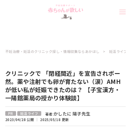
不妊治療・妊活のクリニック探し・情報収集ならあかほし
妊活ライフコ
クリニックで 「閉経間近」を宣告されボー
然。薬や注射でも卵が育たない（涙）AMH
が低い私が妊娠できたのは？ 【子宝漢方・
一陽館薬局の授かり体験談】
かしたに 陽子先生
PR
妊活ライフ
著者:
2023/04/28 公開
2025/05/18 更新