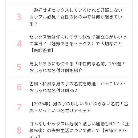
「避妊せずセックスしているけれど妊娠しない」
3
カップル必見！女性の体の中では何が起きてい
る？
セックス後は仰向け？うつ伏せ？逆立ちがいいっ
4
て本当？〈妊娠できるセックス〉で大切なこと
【医師監修】
男女どちらにも使える「中性的な名前」253選！
5
おしゃれな名付け例を紹介
古風・和風な男の子の名前を厳選！かっこいい・
6
おしゃれな名付け例352
【2025年】男の子の珍しい＆かぶらない名前！古
7
風・かっこいい名付けアイデア
ゴムなしセックスは危険？激しい運動もNG？〈胚
8
移植後〉の夫婦生活について教えて【医師アドバ
イス】