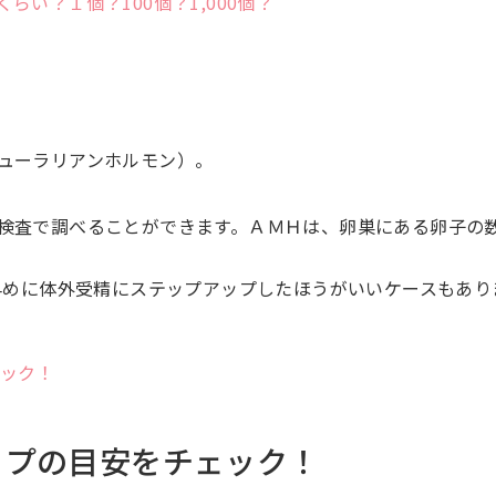
い？１個？100個？1,000個？
ューラリアンホルモン）。
検査で調べることができます。ＡＭＨは、卵巣にある卵子の
、早めに体外受精にステップアップしたほうがいいケースもあり
ェック！
ップの目安をチェック！