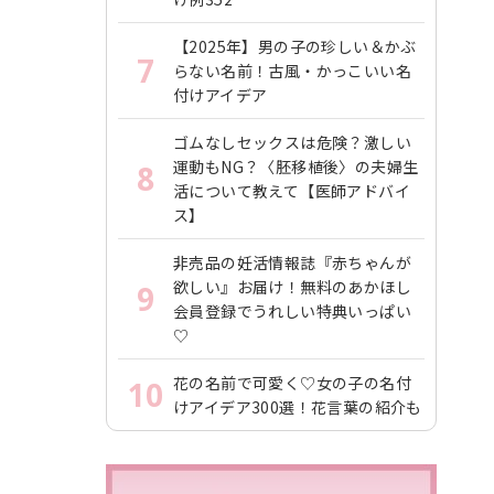
【2025年】男の子の珍しい＆かぶ
7
らない名前！古風・かっこいい名
付けアイデア
ゴムなしセックスは危険？激しい
運動もNG？〈胚移植後〉の夫婦生
8
活について教えて【医師アドバイ
ス】
非売品の妊活情報誌『赤ちゃんが
欲しい』お届け！無料のあかほし
9
会員登録でうれしい特典いっぱい
♡
花の名前で可愛く♡女の子の名付
10
けアイデア300選！花言葉の紹介も