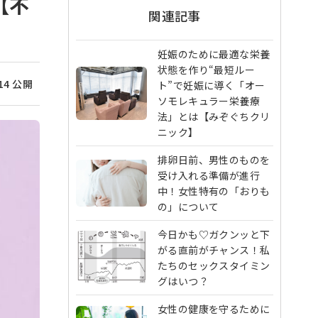
【不
関連記事
妊娠のために最適な栄養
状態を作り“最短ルー
/14 公開
ト”で妊娠に導く「オー
ソモレキュラー栄養療
法」とは【みぞぐちクリ
ニック】
排卵日前、男性のものを
受け入れる準備が進行
中！女性特有の「おりも
の」について
今日かも♡ガクンッと下
がる直前がチャンス！私
たちのセックスタイミン
グはいつ？
女性の健康を守るために