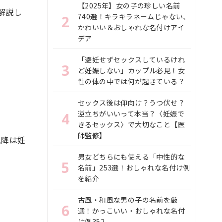
【2025年】女の子の珍しい名前
解説し
740選！キラキラネームじゃない、
2
かわいい＆おしゃれな名付けアイ
デア
「避妊せずセックスしているけれ
3
ど妊娠しない」カップル必見！女
性の体の中では何が起きている？
セックス後は仰向け？うつ伏せ？
逆立ちがいいって本当？〈妊娠で
4
きるセックス〉で大切なこと【医
師監修】
以降は妊
男女どちらにも使える「中性的な
5
名前」253選！おしゃれな名付け例
を紹介
古風・和風な男の子の名前を厳
6
選！かっこいい・おしゃれな名付
け例352