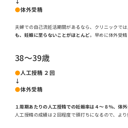
↓
●
体外受精
夫婦での自己流妊活期間があるなら、クリニックでは
も、妊娠に至らないことがほとんど
。早めに体外受精
38～39歳
●
人工授精 ２回
↓
●
体外受精
１周期あたりの人工授精での妊娠率は４～８％、体外受精
人工授精の成績は２回程度で頭打ちになるので、より