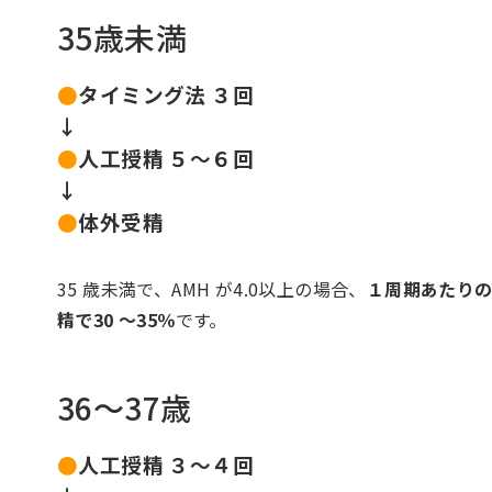
35歳未満
●
タイミング法 ３回
↓
●
人工授精 ５～６回
↓
●
体外受精
35 歳未満で、AMH が4.0以上の場合、
１周期あたり
精で30 ～35％
です。
36～37歳
●
人工授精 ３～４回