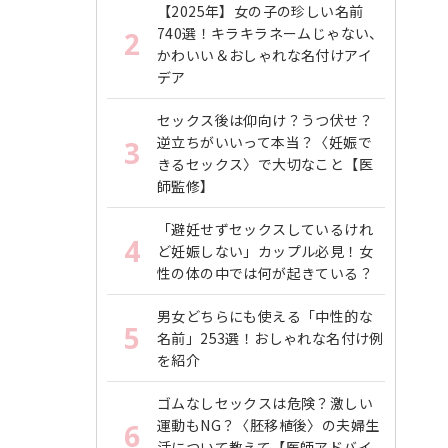
【2025年】女の子の珍しい名前
740選！キラキラネームじゃない、
2
かわいい＆おしゃれな名付けアイ
デア
セックス後は仰向け？うつ伏せ？
逆立ちがいいって本当？〈妊娠で
3
きるセックス〉で大切なこと【医
師監修】
「避妊せずセックスしているけれ
4
ど妊娠しない」カップル必見！女
性の体の中では何が起きている？
男女どちらにも使える「中性的な
5
名前」253選！おしゃれな名付け例
を紹介
ゴムなしセックスは危険？激しい
運動もNG？〈胚移植後〉の夫婦生
6
活について教えて【医師アドバイ