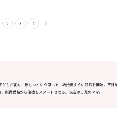
2
3
4
。子どもが絶対に欲しいという思いで、結婚後すぐに妊活を開始。不妊
れ、顕微受精から治療をスタートさせる。現在は１児のママ。