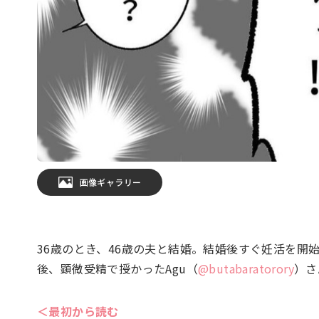
画像ギャラリー
36歳のとき、46歳の夫と結婚。結婚後すぐ妊活を
後、顕微受精で授かったAgu（
@butabaratorory
）さ
＜最初から読む