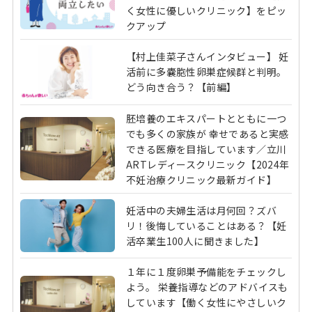
く女性に優しいクリニック】をピッ
クアップ
【村上佳菜子さんインタビュー】 妊
活前に多嚢胞性卵巣症候群と判明。
どう向き合う？【前編】
胚培養のエキスパートとともに一つ
でも多くの家族が 幸せであると実感
できる医療を目指しています／立川
ARTレディースクリニック【2024年
不妊治療クリニック最新ガイド】
妊活中の夫婦生活は月何回？ズバ
リ！後悔していることはある？【妊
活卒業生100人に聞きました】
１年に１度卵巣予備能をチェックし
よう。 栄養指導などのアドバイスも
しています【働く女性にやさしいク