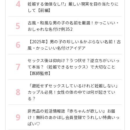
4
妊娠する価値なし!?」厳しい現実を目の当たりに
して【前編】
古風・和風な男の子の名前を厳選！かっこいい・
5
おしゃれな名付け例352
【2025年】男の子の珍しい＆かぶらない名前！古
6
風・かっこいい名付けアイデア
セックス後は仰向け？うつ伏せ？逆立ちがいいっ
7
て本当？〈妊娠できるセックス〉で大切なこと
【医師監修】
「避妊せずセックスしているけれど妊娠しない」
8
カップル必見！女性の体の中では何が起きてい
る？
非売品の妊活情報誌『赤ちゃんが欲しい』お届
9
け！無料のあかほし会員登録でうれしい特典いっ
ぱい♡