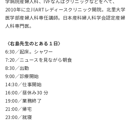
学病院産婦人科、IVFなんばクリニックなどをへて、
2010年に立川ARTレディースクリニック開院。北里大学
医学部産婦人科専任講師。日本産科婦人科学会認定産婦
人科専門医。
〈右島先生のとある１日〉
6:30／起床。シャワー
7:20／ニュースを見ながら朝食
8:30／出勤
9:00／診療開始
14:30／仕事開始
16:00／昼休み30 分
19:00／業務終了
21:00／帰宅
23:00／就寝