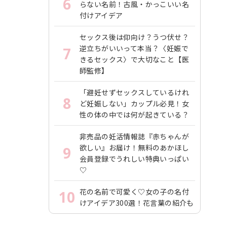
6
らない名前！古風・かっこいい名
付けアイデア
セックス後は仰向け？うつ伏せ？
逆立ちがいいって本当？〈妊娠で
7
きるセックス〉で大切なこと【医
師監修】
「避妊せずセックスしているけれ
8
ど妊娠しない」カップル必見！女
性の体の中では何が起きている？
非売品の妊活情報誌『赤ちゃんが
欲しい』お届け！無料のあかほし
9
会員登録でうれしい特典いっぱい
♡
花の名前で可愛く♡女の子の名付
10
けアイデア300選！花言葉の紹介も