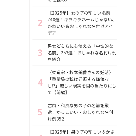
【2025年】女の子の珍しい名前
740選！キラキラネームじゃない、
2
かわいい＆おしゃれな名付けアイ
デア
男女どちらにも使える「中性的な
3
名前」253選！おしゃれな名付け例
を紹介
〈柔道家・杉本美香さんの妊活〉
「重量級の私は妊娠する価値な
4
し!?」厳しい現実を目の当たりにし
て【前編】
古風・和風な男の子の名前を厳
5
選！かっこいい・おしゃれな名付
け例352
【2025年】男の子の珍しい＆かぶ