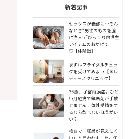
新着記事
セックスが義務に…そん
なとき“男性のものを腟
に注入!?”びっくり救世主
アイテムのおかげで
♡【体験談】
まずはブライダルチェッ
クを受けてみよう【峯レ
ディースクリニック】
36歳、子宮内膜症。ひど
い月経痛で鎮痛剤が手放
せません。体外受精をす
るなら飲まないほうがい
い？
検査で「卵巣が見えにく
い」と言われました。何