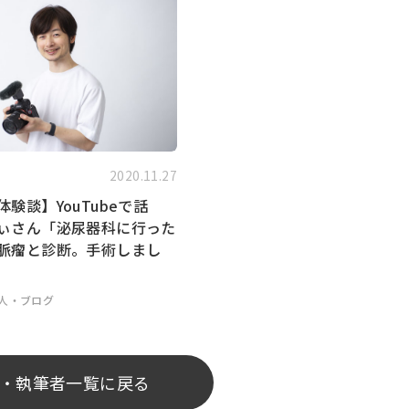
2020.11.27
験談】YouTubeで話
ぃさん「泌尿器科に行った
脈瘤と診断。手術しまし
名人・ブログ
・執筆者一覧に戻る