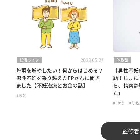
2023.05.27
妊活ライフ
体験談
貯蓄を増やしたい！何からはじめる？
【男性不妊体
男性不妊を乗り越えたFPさんに聞き
題！じょに
ました【不妊治療とお金の話】
ら、精索静
た」
#お金
#30代
#有
監修者