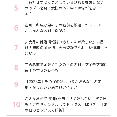
「避妊せずセックスしているけれど妊娠しない」
5
カップル必見！女性の体の中では何が起きてい
る？
古風・和風な男の子の名前を厳選！かっこいい・
6
おしゃれな名付け例352
非売品の妊活情報誌『赤ちゃんが欲しい』お届
7
け！無料のあかほし会員登録でうれしい特典いっ
ぱい♡
花の名前で可愛く♡女の子の名付けアイデア300
8
選！花言葉の紹介も
【2025年】男の子の珍しい＆かぶらない名前！古
9
風・かっこいい名付けアイデア
こんな場所で!?門限を気にせず愛し合い、次の日
10
も予定をキャンセルしてセックス三昧（笑）【あ
の日のセックスで妊娠】