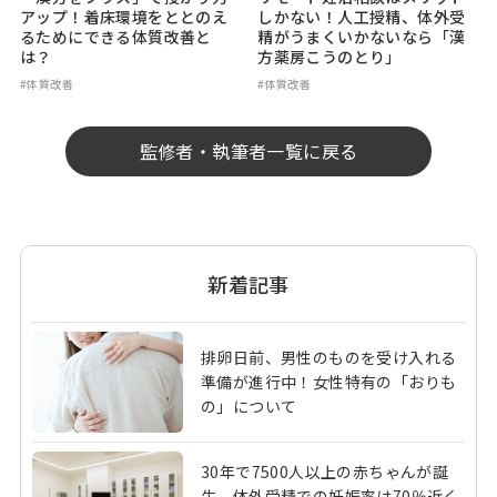
アップ！着床環境をととのえ
しかない！人工授精、体外受
るためにできる体質改善と
精がうまくいかないなら「漢
は？
方薬房こうのとり」
#体質改善
#体質改善
監修者・執筆者一覧に戻る
新着記事
排卵日前、男性のものを受け入れる
準備が進行中！女性特有の「おりも
の」について
30年で7500人以上の赤ちゃんが誕
生。体外受精での妊娠率は70％近く