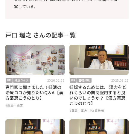
案している。
戸口 瑞之 さんの記事一覧
2026.02.06
2025.08.25
PR
妊活ライフ
PR
基礎知識
専門家に聞きました！妊活の
妊娠するためには、 漢方をど
治療ココが知りたいQ＆A【漢
れくらいの期間服用すると良
方薬房こうのとり】
いのでしょうか？【漢方薬房
こうのとり】
#薬局・薬店
#薬局・薬店
#体質改善