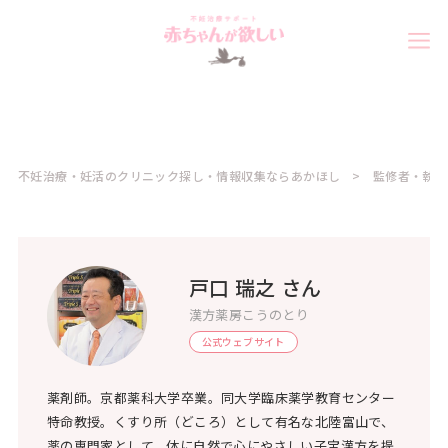
不妊治療・妊活のクリニック探し・情報収集ならあかほし
監修者・執筆
戸口 瑞之 さん
漢方薬房こうのとり
公式ウェブサイト
薬剤師。京都薬科大学卒業。同大学臨床薬学教育センター
特命教授。くすり所（どころ）として有名な北陸富山で、
薬の専門家として、体に自然で心にやさしい子宝漢方を提