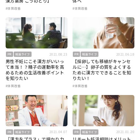
漢方薬房 こうのとり】
体へ
#体質改善
#体質改善
2021.08.23
2021.06.18
PR
妊活ライフ
PR
妊活ライフ
男性不妊にこそ漢方がいいっ
【採卵しても移植がキャンセ
て本当！？精子の運動率を高
ルに…】卵子の質をよくする
めるための生活改善ポイント
ために漢方でできることを知
を知りたい
りたい！
#体質改善
#体質改善
2021.04.07
2021.01.20
PR
妊活ライフ
PR
妊活ライフ
「漢方をプラス」で授かり力
リモート妊活相談はメリット