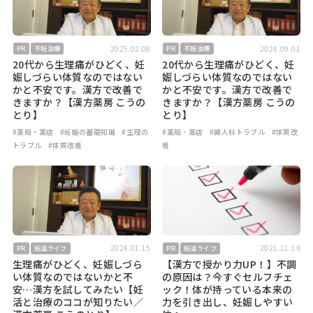
2025.02.08
2024.09.01
PR
不妊治療
PR
不妊治療
20代から生理痛がひどく、妊
20代から生理痛がひどく、妊
娠しづらい体質なのではない
娠しづらい体質なのではない
かと不安です。漢方で改善で
かと不安です。漢方で改善で
きますか？【漢方薬房 こうの
きますか？【漢方薬房 こうの
とり】
とり】
#薬局・薬店
#妊娠の基礎知識
#生理の
#薬局・薬店
#婦人科トラブル
#体質改
トラブル
#体質改善
善
2024.01.15
2021.11.16
PR
妊活ライフ
PR
妊活ライフ
生理痛がひどく、妊娠しづら
【漢方で授かり力UP！】不調
い体質なのではないかと不
の原因は？今すぐセルフチェ
安…漢方を試してみたい【妊
ック！体が持っている本来の
活と治療のココが知りたい／
力を引き出し、妊娠しやすい