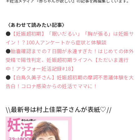
＊妊活メディア『赤ちゃんが欲しい』の記事を再編集しています。
〈あわせて読みたい記事〉
●
【妊娠超初期】「眠いだるい」「胸が張る」は妊娠サ
イン！？100人アンケートから症状と体験談
●
胎嚢確認までの７日間が永遠すぎた！はじめての体外
受精で陽性判定、妊娠超初期ライフへ【ただいま進行
中！アラフォー妊活記録#18】
●
【白鳥久美子さん】妊娠超初期の摩訶不思議体験を大
告白！コロナ感染からの妊活でママに！
\\最新号は村上佳菜子さんが表紙♡//