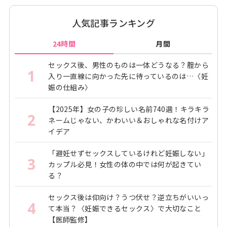
人気記事ランキング
24時間
月間
セックス後、男性のものは一体どうなる？腟から
1
入り一直線に向かった先に待っているのは…〈妊
娠の仕組み〉
【2025年】女の子の珍しい名前740選！キラキラ
2
ネームじゃない、かわいい＆おしゃれな名付けア
イデア
「避妊せずセックスしているけれど妊娠しない」
3
カップル必見！女性の体の中では何が起きてい
る？
セックス後は仰向け？うつ伏せ？逆立ちがいいっ
4
て本当？〈妊娠できるセックス〉で大切なこと
【医師監修】