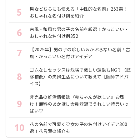
男女どちらにも使える「中性的な名前」253選！
5
おしゃれな名付け例を紹介
古風・和風な男の子の名前を厳選！かっこいい・
6
おしゃれな名付け例352
【2025年】男の子の珍しい＆かぶらない名前！古
7
風・かっこいい名付けアイデア
ゴムなしセックスは危険？激しい運動もNG？〈胚
8
移植後〉の夫婦生活について教えて【医師アドバ
イス】
非売品の妊活情報誌『赤ちゃんが欲しい』お届
9
け！無料のあかほし会員登録でうれしい特典いっ
ぱい♡
花の名前で可愛く♡女の子の名付けアイデア300
10
選！花言葉の紹介も