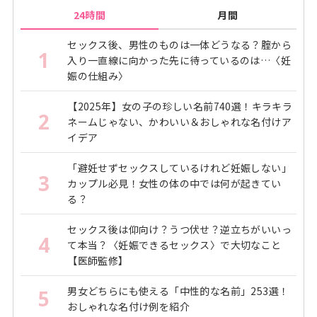
24時間
月間
セックス後、男性のものは一体どうなる？腟から
1
入り一直線に向かった先に待っているのは…〈妊
娠の仕組み〉
【2025年】女の子の珍しい名前740選！キラキラ
2
ネームじゃない、かわいい＆おしゃれな名付けア
イデア
「避妊せずセックスしているけれど妊娠しない」
3
カップル必見！女性の体の中では何が起きてい
る？
セックス後は仰向け？うつ伏せ？逆立ちがいいっ
4
て本当？〈妊娠できるセックス〉で大切なこと
【医師監修】
男女どちらにも使える「中性的な名前」253選！
5
おしゃれな名付け例を紹介