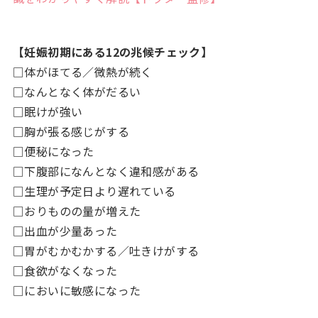
【妊娠初期にある12の兆候チェック】
□体がほてる／微熱が続く
□なんとなく体がだるい
□眠けが強い
□胸が張る感じがする
□便秘になった
□下腹部になんとなく違和感がある
□生理が予定日より遅れている
□おりものの量が増えた
□出血が少量あった
□胃がむかむかする／吐きけがする
□食欲がなくなった
□においに敏感になった