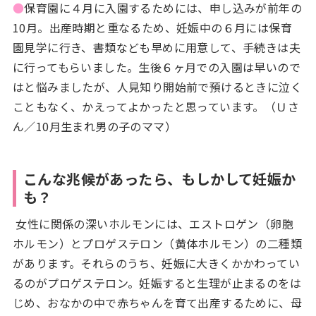
●
保育園に４月に入園するためには、申し込みが前年の
10月。出産時期と重なるため、妊娠中の６月には保育
園見学に行き、書類なども早めに用意して、手続きは夫
に行ってもらいました。生後６ヶ月での入園は早いので
はと悩みましたが、人見知り開始前で預けるときに泣く
こともなく、かえってよかったと思っています。（Ｕさ
ん／10月生まれ男の子のママ）
こんな兆候があったら、もしかして妊娠か
も？
女性に関係の深いホルモンには、エストロゲン（卵胞
ホルモン）とプロゲステロン（黄体ホルモン）の二種類
があります。それらのうち、妊娠に大きくかかわってい
るのがプロゲステロン。妊娠すると生理が止まるのをは
じめ、おなかの中で赤ちゃんを育て出産するために、母