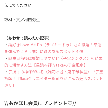
伝えてください。
取材・文／村田弥生
〈あわせて読みたい記事〉
・
猫好きLove Me Do（ラブミードゥ）さん厳選！幸運
を運んでくる〈猫〉に縁のあるスポット４選
・
誕生日前後は妊娠しやすい!?〈子宝ジンクス〉を効果
的に活かす方法【星読み師☆takaの子宝風水】
・
子授けの神様がいる〈雑司ヶ谷・鬼子母神堂〉で子宝
祈願！【動画クリエイター郡司りかさんの妊活スポット
巡り】
\\あかほし会員にプレゼント♡//