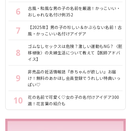
古風・和風な男の子の名前を厳選！かっこいい・
6
おしゃれな名付け例352
【2025年】男の子の珍しい＆かぶらない名前！古
7
風・かっこいい名付けアイデア
ゴムなしセックスは危険？激しい運動もNG？〈胚
8
移植後〉の夫婦生活について教えて【医師アドバ
イス】
非売品の妊活情報誌『赤ちゃんが欲しい』お届
9
け！無料のあかほし会員登録でうれしい特典いっ
ぱい♡
花の名前で可愛く♡女の子の名付けアイデア300
10
選！花言葉の紹介も