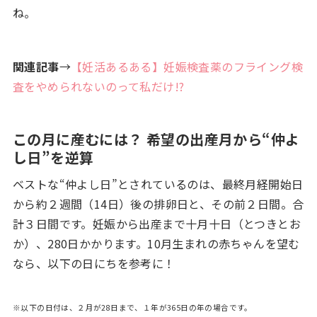
ね。
関連記事
→
【妊活あるある】妊娠検査薬のフライング検
査をやめられないのって私だけ!?
この月に産むには？ 希望の出産月から“仲よ
し日”を逆算
ベストな“仲よし日”とされているのは、最終月経開始日
から約２週間（14日）後の排卵日と、その前２日間。合
計３日間です。妊娠から出産まで十月十日（とつきとお
か）、280日かかります。10月生まれの赤ちゃんを望む
なら、以下の日にちを参考に！
※以下の日付は、２月が28日まで、１年が365日の年の場合です。