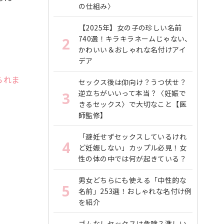
の仕組み〉
【2025年】女の子の珍しい名前
740選！キラキラネームじゃない、
2
かわいい＆おしゃれな名付けアイ
デア
られま
セックス後は仰向け？うつ伏せ？
逆立ちがいいって本当？〈妊娠で
3
きるセックス〉で大切なこと【医
師監修】
「避妊せずセックスしているけれ
4
ど妊娠しない」カップル必見！女
性の体の中では何が起きている？
男女どちらにも使える「中性的な
5
名前」253選！おしゃれな名付け例
を紹介
ゴムなしセックスは危険？激しい