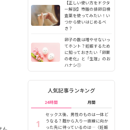
【正しい使い方をドクタ
ー解説】市販の排卵日検
査薬を使ってみたい！い
つから使いはじめるべ
き？
卵子の数は増やせないっ
てホント？妊娠するため
に知っておきたい「卵巣
の老化」と「生理」のお
ハナシ①
人気記事ランキング
24時間
月間
セックス後、男性のものは一体ど
うなる？腟から入り一直線に向か
1
った先に待っているのは…〈妊娠
せん