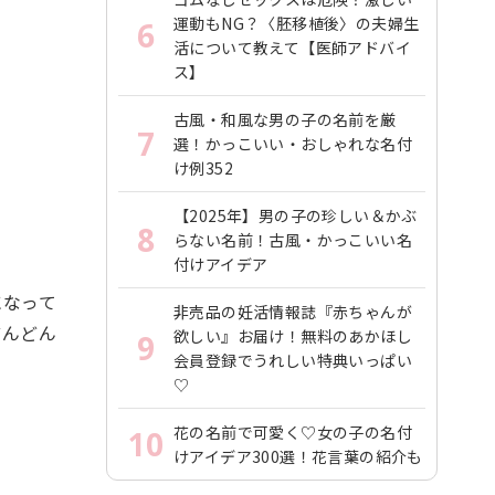
運動もNG？〈胚移植後〉の夫婦生
6
活について教えて【医師アドバイ
ス】
古風・和風な男の子の名前を厳
7
選！かっこいい・おしゃれな名付
け例352
【2025年】男の子の珍しい＆かぶ
8
らない名前！古風・かっこいい名
付けアイデア
になって
非売品の妊活情報誌『赤ちゃんが
どんどん
欲しい』お届け！無料のあかほし
9
会員登録でうれしい特典いっぱい
♡
花の名前で可愛く♡女の子の名付
10
けアイデア300選！花言葉の紹介も