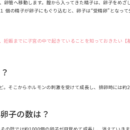
、卵管へ移動します。腟から入ってきた精子は、卵子をめざ
１ 個の精子が卵子にもぐり込むと、卵子は“受精卵”となって
、妊娠までに子宮の中で起きていることを知っておきたい【
は？
ほど。そこからホルモンの刺激を受けて成長し、排卵時には約2
る卵子の数は？
その陰では約1000個の卵子が目覚めて成長し、消えていき