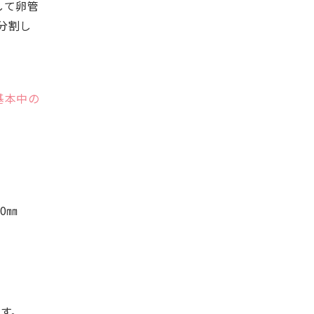
して卵管
分割し
基本中の
0㎜
ます。