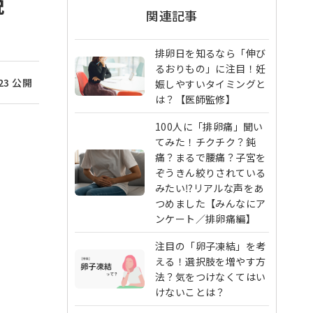
説
関連記事
排卵日を知るなら「伸び
るおりもの」に注目！妊
/23 公開
娠しやすいタイミングと
は？【医師監修】
100人に「排卵痛」聞い
てみた！チクチク？鈍
痛？まるで腰痛？子宮を
ぞうきん絞りされている
みたい⁉︎リアルな声をあ
つめました【みんなにア
ンケート／排卵痛編】
注目の「卵子凍結」を考
える！選択肢を増やす方
法？気をつけなくてはい
けないことは？