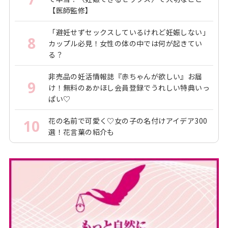
【医師監修】
「避妊せずセックスしているけれど妊娠しない」
8
カップル必見！女性の体の中では何が起きてい
る？
非売品の妊活情報誌『赤ちゃんが欲しい』お届
9
け！無料のあかほし会員登録でうれしい特典いっ
ぱい♡
花の名前で可愛く♡女の子の名付けアイデア300
10
選！花言葉の紹介も