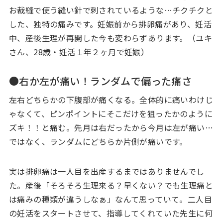
お裁縫で使う縫い針で刺されているような…チクチクと
した、独特の痛みです。妊娠前から排卵痛があり、妊活
中、産後生理が再開した今も変わらずあります。（ユキ
さん、28歳・妊活１年２ヶ月で妊娠）
●右か左が痛い！ランダムで偏った痛さ
左右どちらかの下腹部が痛くなる。全体的に痛いわけじ
ゃなくて、ピンポイントにそこだけを狙ったかのように
ズキ！！と痛む。先月は右だったから今月は左が痛い…
ではなく、ランダムにどちらか片側が痛いです。
実は排卵痛は一人目を出産するまではありませんでし
た。産後「そろそろ生理来る？早くない？でも生理痛と
は痛みの種類が違うしなぁ」なんて思っていて。二人目
の妊活をスタートさせて、指導してくれていた先生に何