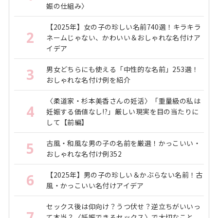
娠の仕組み〉
【2025年】女の子の珍しい名前740選！キラキラ
2
ネームじゃない、かわいい＆おしゃれな名付けア
イデア
男女どちらにも使える「中性的な名前」253選！
3
おしゃれな名付け例を紹介
〈柔道家・杉本美香さんの妊活〉「重量級の私は
4
妊娠する価値なし!?」厳しい現実を目の当たりに
して【前編】
古風・和風な男の子の名前を厳選！かっこいい・
5
おしゃれな名付け例352
【2025年】男の子の珍しい＆かぶらない名前！古
6
風・かっこいい名付けアイデア
セックス後は仰向け？うつ伏せ？逆立ちがいいっ
7
て本当？〈妊娠できるセックス〉で大切なこと