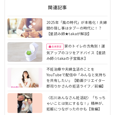
関連記事
2025年「風の時代」が本格化！夫婦
間の隠し事はタブーの時代に！？
【星読み師★takaが解説】
家のトイレの方角別！運
会員限定
気アップのコツをアドバイス【星読
み師☆takaの子宝風水】
不妊治療や夫婦生活のことを
YouTubeで配信中「みんなと気持ち
を共有したい」【動画クリエイター
郡司りかさんの妊活ライフ／前編】
〈石川あんなさん妊活記〉「ちっち
ゃいことは気にするな！」精神が、
妊娠につながったのかも【後編】