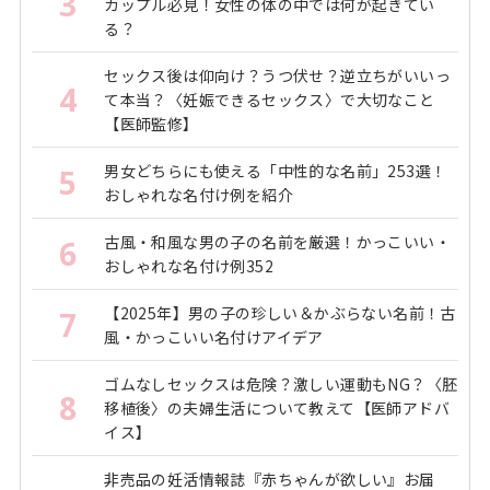
3
カップル必見！女性の体の中では何が起きてい
る？
セックス後は仰向け？うつ伏せ？逆立ちがいいっ
4
て本当？〈妊娠できるセックス〉で大切なこと
【医師監修】
男女どちらにも使える「中性的な名前」253選！
5
おしゃれな名付け例を紹介
古風・和風な男の子の名前を厳選！かっこいい・
6
おしゃれな名付け例352
【2025年】男の子の珍しい＆かぶらない名前！古
7
風・かっこいい名付けアイデア
ゴムなしセックスは危険？激しい運動もNG？〈胚
8
移植後〉の夫婦生活について教えて【医師アドバ
イス】
非売品の妊活情報誌『赤ちゃんが欲しい』お届