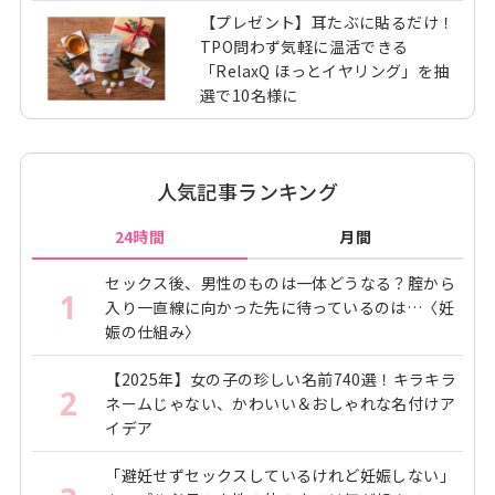
【プレゼント】耳たぶに貼るだけ！
TPO問わず気軽に温活できる
「RelaxQ ほっとイヤリング」を抽
選で10名様に
人気記事ランキング
24時間
月間
セックス後、男性のものは一体どうなる？腟から
1
入り一直線に向かった先に待っているのは…〈妊
娠の仕組み〉
【2025年】女の子の珍しい名前740選！キラキラ
2
ネームじゃない、かわいい＆おしゃれな名付けア
イデア
「避妊せずセックスしているけれど妊娠しない」