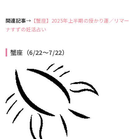
関連記事
→
【蟹座】2025年上半期の授かり運／リマー
ナすずの妊活占い
蟹座（6/22～7/22）