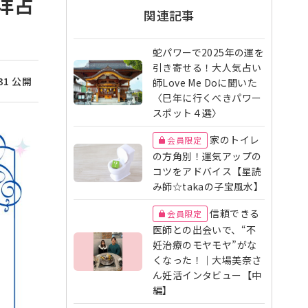
洋占
関連記事
蛇パワーで2025年の運を
引き寄せる！大人気占い
/31 公開
師Love Me Doに聞いた
〈巳年に行くべきパワー
スポット４選〉
家のトイレ
会員限定
の方角別！運気アップの
コツをアドバイス【星読
み師☆takaの子宝風水】
信頼できる
会員限定
医師との出会いで、“不
妊治療のモヤモヤ”がな
くなった！｜大場美奈さ
ん妊活インタビュー【中
編】