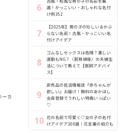
古風・和風な男の子の名前を厳
6
選！かっこいい・おしゃれな名付
け例352
【2025年】男の子の珍しい＆かぶ
7
らない名前！古風・かっこいい名
付けアイデア
ゴムなしセックスは危険？激しい
運動もNG？〈胚移植後〉の夫婦生
8
活について教えて【医師アドバイ
ス】
非売品の妊活情報誌『赤ちゃんが
欲しい』お届け！無料のあかほし
9
キーカ
会員登録でうれしい特典いっぱい
♡
花の名前で可愛く♡女の子の名付
10
けアイデア300選！花言葉の紹介も