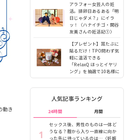
アラフォー女芸人の妊
活。排卵日あるある「明
日じゃダメ？」にイラ
ッ！〈ハナイチゴ・関谷
友美さんの妊活記①〉
【プレゼント】耳たぶに
貼るだけ！TPO問わず気
軽に温活できる
「RelaxQ ほっとイヤリ
ング」を抽選で10名様に
人気記事ランキング
の動き
24時間
月間
セックス後、男性のものは一体ど
うなる？腟から入り一直線に向か
1
った先に待っているのは…〈妊娠