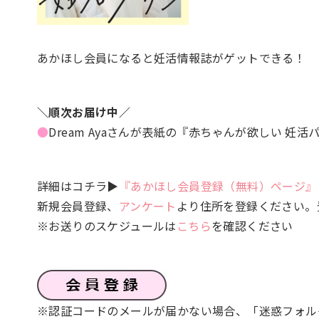
あかほし会員になると妊活情報誌がゲットできる！
＼順次お届け中／
●
Dream Ayaさんが表紙の『赤ちゃんが欲しい 妊
詳細はコチラ▶
『あかほし会員登録（無料）ページ』
新規会員登録、
アンケート
より住所を登録ください。
※お送りのスケジュールは
こちら
を確認ください
※認証コードのメールが届かない場合、「迷惑フォル