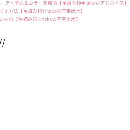
キーアイテム＆カラーを発表【星読み師★takaがアドバイス】
す方法【星読み師☆takaの子宝風水】
もの【星読み師☆takaの子宝風水】
/