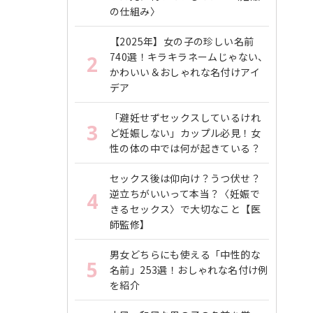
の仕組み〉
【2025年】女の子の珍しい名前
740選！キラキラネームじゃない、
2
かわいい＆おしゃれな名付けアイ
デア
「避妊せずセックスしているけれ
3
ど妊娠しない」カップル必見！女
性の体の中では何が起きている？
セックス後は仰向け？うつ伏せ？
逆立ちがいいって本当？〈妊娠で
4
きるセックス〉で大切なこと【医
師監修】
男女どちらにも使える「中性的な
5
名前」253選！おしゃれな名付け例
を紹介