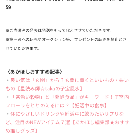
59
※ご当選者の発表は発送をもって代えさせていただきます。
※第三者への転売やオークション等、プレゼントの転売を禁止とさ
せていただきます。
〈あかほしおすすめ記事〉
・
良い気は「玄関」から？玄関に置くといいもの・悪い
もの【星読み師☆takaの子宝風水】
・
「茶色い穀物」と「発酵食品」がキーワード！子宮内
フローラをととのえるには？【妊活中の食事】
・
体にやさしいドリンクや妊活中に飲みたいサプリな
ど、注目のNEWアイテム７選【あかほし編集部★おすす
め推しグッズ】