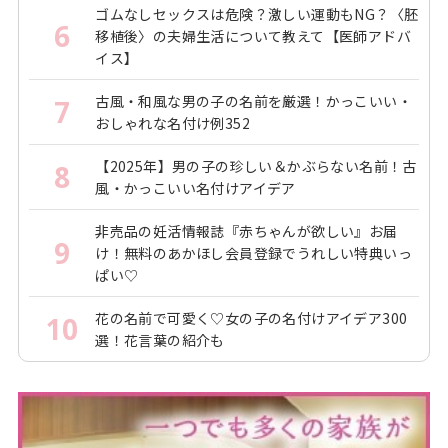
ゴムなしセックスは危険？激しい運動もNG？〈胚
6
移植後〉の夫婦生活について教えて【医師アドバ
イス】
古風・和風な男の子の名前を厳選！かっこいい・
7
おしゃれな名付け例352
【2025年】男の子の珍しい＆かぶらない名前！古
8
風・かっこいい名付けアイデア
非売品の妊活情報誌『赤ちゃんが欲しい』お届
9
け！無料のあかほし会員登録でうれしい特典いっ
ぱい♡
花の名前で可愛く♡女の子の名付けアイデア300
10
選！花言葉の紹介も