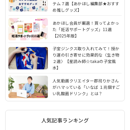
テム７選【あかほし編集部★おすす
め推しグッズ】
あかほし会員が厳選！買ってよかっ
た「妊活サポートグッズ」11選
【2025年版】
子宝ジンクス取り入れてみて！授か
り運の引き寄せに効果的な〈生き物
２選〉【星読み師☆takaの子宝風
水】
人気動画クリエイター郡司りかさん
がハマっている「いなば １兆個すご
い乳酸菌ドリンク」とは？
人気記事ランキング