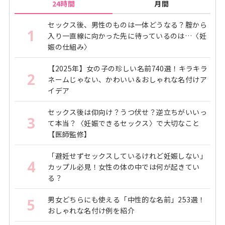
24時間
月間
セックス後、男性のものは一体どうなる？腟から
1
入り一直線に向かった先に待っているのは…〈妊
娠の仕組み〉
【2025年】女の子の珍しい名前740選！キラキラ
2
ネームじゃない、かわいい＆おしゃれな名付けア
イデア
セックス後は仰向け？うつ伏せ？逆立ちがいいっ
3
て本当？〈妊娠できるセックス〉で大切なこと
【医師監修】
「避妊せずセックスしているけれど妊娠しない」
4
カップル必見！女性の体の中では何が起きてい
る？
男女どちらにも使える「中性的な名前」253選！
5
おしゃれな名付け例を紹介