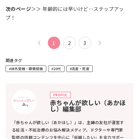
次のページ
＞＞ 年齢的には早いけど…ステップアッ
プ！
1
2
3
関連タグ
#体外受精・顕微授精
#20代
#流産・死産
PROFILE
赤ちゃんが欲しい（あかほ
し）編集部
『赤ちゃんが欲しい（あかほし）』は、主婦の友社が運営す
る妊活・不妊治療のお悩み解決メディア。ドクターや専門家
監修の信頼コンテンツを中心に「妊娠したい」を全力サポー