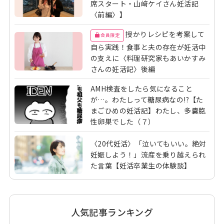
席スタート・山﨑ケイさん妊活記
〈前編〉】
授かりレシピを考案して
会員限定
自ら実践！食事と夫の存在が妊活中
の支えに〈料理研究家もあいかすみ
さんの妊活記〉後編
AMH検査をしたら気になること
が…。わたしって糖尿病なの!?【た
まごひめの妊活記】わたし、多嚢胞
性卵巣でした（７）
〈20代妊活〉「泣いてもいい。絶対
妊娠しよう！」流産を乗り越えられ
た言葉【妊活卒業生の体験談】
人気記事ランキング