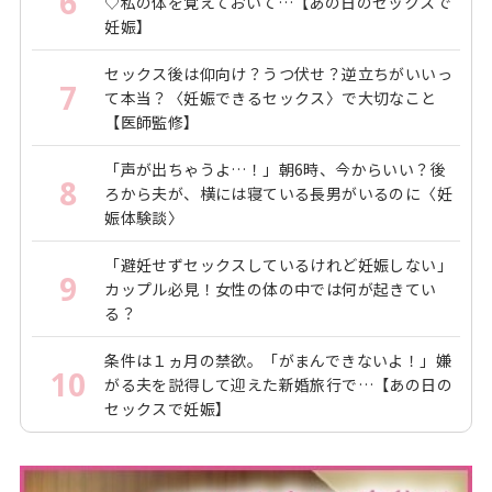
6
♡私の体を覚えておいて…【あの日のセックスで
妊娠】
セックス後は仰向け？うつ伏せ？逆立ちがいいっ
7
て本当？〈妊娠できるセックス〉で大切なこと
【医師監修】
「声が出ちゃうよ…！」朝6時、今からいい？後
8
ろから夫が、横には寝ている長男がいるのに〈妊
娠体験談〉
「避妊せずセックスしているけれど妊娠しない」
9
カップル必見！女性の体の中では何が起きてい
る？
条件は１ヵ月の禁欲。「がまんできないよ！」嫌
10
がる夫を説得して迎えた新婚旅行で…【あの日の
セックスで妊娠】