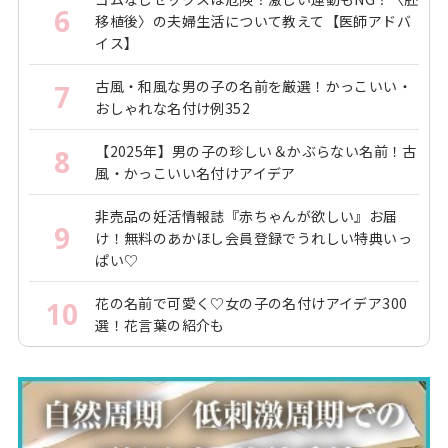
6
移植後〉の夫婦生活について教えて【医師アドバ
イス】
古風・和風な男の子の名前を厳選！かっこいい・
7
おしゃれな名付け例352
【2025年】男の子の珍しい＆かぶらない名前！古
8
風・かっこいい名付けアイデア
非売品の妊活情報誌『赤ちゃんが欲しい』お届
9
け！無料のあかほし会員登録でうれしい特典いっ
ぱい♡
花の名前で可愛く♡女の子の名付けアイデア300
10
選！花言葉の紹介も