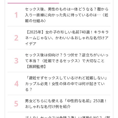
セックス後、男性のものは一体どうなる？腟から
1
入り一直線に向かった先に待っているのは…〈妊
娠の仕組み〉
【2025年】女の子の珍しい名前740選！キラキラ
2
ネームじゃない、かわいい＆おしゃれな名付けア
イデア
セックス後は仰向け？うつ伏せ？逆立ちがいいっ
3
て本当？〈妊娠できるセックス〉で大切なこと
【医師監修】
「避妊せずセックスしているけれど妊娠しない」
4
カップル必見！女性の体の中では何が起きてい
る？
男女どちらにも使える「中性的な名前」253選！
5
おしゃれな名付け例を紹介
ゴムなしセックスは危険？激しい運動もNG？〈胚