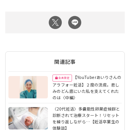
関連記事
【YouTuberあいりさんの
会員限定
アラフォー妊活】２度の流産。悲し
みのどん底にいた私を支えてくれた
のは〈中編〉
〈20代妊活〉多嚢胞性卵巣症候群と
診断されて治療スタート！リセット
を繰り返しながら…【妊活卒業生の
体験談】