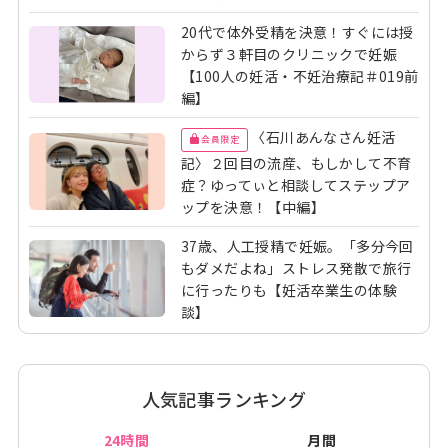
20代で体外受精を決意！すぐには授
からず３軒目のクリニックで妊娠
【100人の妊活・不妊治療記＃019前
編】
〈石川あんなさん妊活
会員限定
記〉２回目の流産、もしかして不育
症？ゆってぃと相談してステップア
ップを決意！【中編】
37歳、人工授精で妊娠。「多分今回
もダメだよね」ストレス発散で旅行
に行ったりも【妊活卒業生の体験
談】
人気記事ランキング
24時間
月間