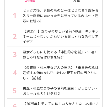
24時間
月間
セックス後、男性のものは一体どうなる？腟から
1
入り一直線に向かった先に待っているのは…〈妊
娠の仕組み〉
【2025年】女の子の珍しい名前740選！キラキラ
2
ネームじゃない、かわいい＆おしゃれな名付けア
イデア
男女どちらにも使える「中性的な名前」253選！
3
おしゃれな名付け例を紹介
〈柔道家・杉本美香さんの妊活〉「重量級の私は
4
妊娠する価値なし!?」厳しい現実を目の当たりに
して【前編】
古風・和風な男の子の名前を厳選！かっこいい・
5
おしゃれな名付け例352
【2025年】男の子の珍しい＆かぶらない名前！古
6