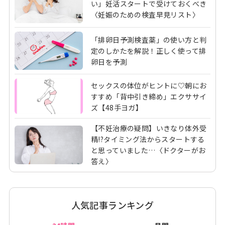
い」妊活スタートで受けておくべき
〈妊娠のための検査早見リスト〉
「排卵日予測検査薬」の使い方と判
定のしかたを解説！正しく使って排
卵日を予測
セックスの体位がヒントに♡朝にお
すすめ「背中引き締め」エクササイ
ズ【48手ヨガ】
【不妊治療の疑問】いきなり体外受
精!?タイミング法からスタートする
と思っていました…〈ドクターがお
答え〉
人気記事ランキング