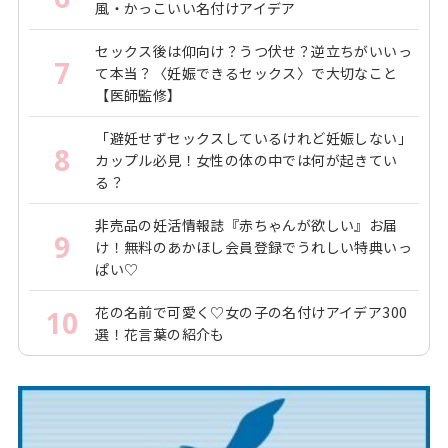
風・かっこいい名付けアイデア
セックス後は仰向け？うつ伏せ？逆立ちがいいっ
7
て本当？〈妊娠できるセックス〉で大切なこと
【医師監修】
「避妊せずセックスしているけれど妊娠しない」
8
カップル必見！女性の体の中では何が起きてい
る？
非売品の妊活情報誌『赤ちゃんが欲しい』お届
9
け！無料のあかほし会員登録でうれしい特典いっ
ぱい♡
花の名前で可愛く♡女の子の名付けアイデア300
10
選！花言葉の紹介も