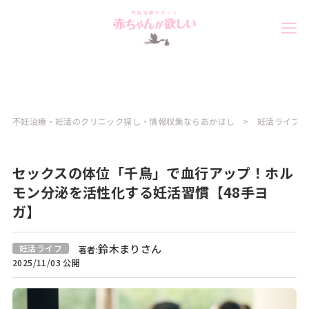
不妊治療・妊活のクリニック探し・情報収集ならあかほし
妊活ライフコ
セックスの体位「千鳥」で血行アップ！ホル
モン分泌を活性化する妊活習慣【48手ヨ
ガ】
鈴木まりさん
妊活ライフ
著者:
2025/11/03 公開