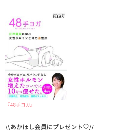
『48手ヨガ』
\\あかほし会員にプレゼント♡//