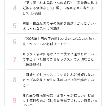
〈柔道家・杉本美香さんの妊活〉「重量級の私は
4
妊娠する価値なし!?」厳しい現実を目の当たりに
して【前編】
古風・和風な男の子の名前を厳選！かっこいい・
5
おしゃれな名付け例352
【2025年】男の子の珍しい＆かぶらない名前！古
6
風・かっこいい名付けアイデア
セックス後は仰向け？うつ伏せ？逆立ちがいいっ
7
て本当？〈妊娠できるセックス〉で大切なこと
【医師監修】
「避妊せずセックスしているけれど妊娠しない」
8
カップル必見！女性の体の中では何が起きてい
る？
非売品の妊活情報誌『赤ちゃんが欲しい』お届
9
け！無料のあかほし会員登録でうれしい特典いっ
ぱい♡