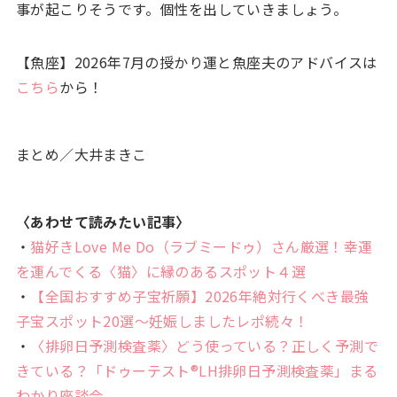
事が起こりそうです。個性を出していきましょう。
【魚座】2026年7月の授かり運と魚座夫のアドバイスは
こちら
から！
まとめ／大井まきこ
〈あわせて読みたい記事〉
・
猫好きLove Me Do（ラブミードゥ）さん厳選！幸運
を運んでくる〈猫〉に縁のあるスポット４選
・
【全国おすすめ子宝祈願】2026年絶対行くべき最強
子宝スポット20選〜妊娠しましたレポ続々！
・
〈排卵日予測検査薬〉どう使っている？正しく予測で
きている？「ドゥーテスト®LH排卵日予測検査薬」まる
わかり座談会