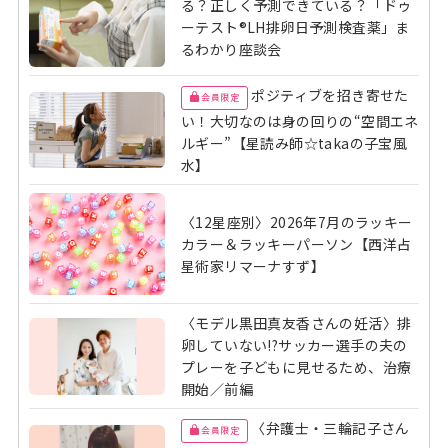
る？正しく予測できている？「ドゥ
ーテスト®LH排卵日予測検査薬」ま
るわかり座談会
ポジティブを招き寄せた
会員限定
い！大切なのは身の回りの“空間エネ
ルギー”【星読み師☆takaの子宝風
水】
〈12星座別〉2026年7月のラッキー
カラー＆ラッキーパーソン【西洋占
星術家リマーナすず】
〈モデル黒田真友香さんの妊活〉排
卵していない!?サッカー選手の夫の
プレーを子どもに見せるため、治療
開始／前編
〈弁護士・三輪記子さん
会員限定