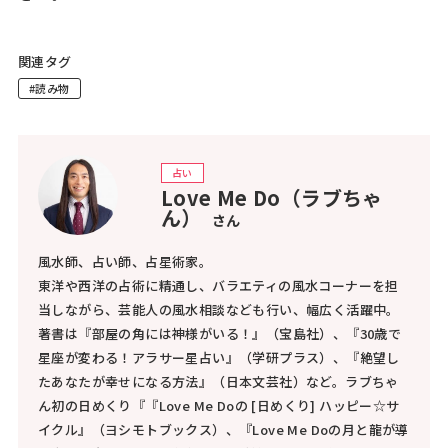
関連タグ
#読み物
占い
Love Me Do（ラブちゃ
ん）
さん
風水師、占い師、占星術家。
東洋や西洋の占術に精通し、バラエティの風水コーナーを担
当しながら、芸能人の風水相談なども行い、幅広く活躍中。
著書は『部屋の角には神様がいる！』（宝島社）、『30歳で
星座が変わる！アラサー星占い』（学研プラス）、『絶望し
たあなたが幸せになる方法』（日本文芸社）など。ラブちゃ
ん初の日めくり『『Love Me Doの [日めくり] ハッピー☆サ
イクル』（ヨシモトブックス）、『Love Me Doの月と龍が導