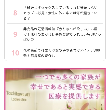
「避妊せずセックスしているけれど妊娠しない」
8
カップル必見！女性の体の中では何が起きてい
る？
非売品の妊活情報誌『赤ちゃんが欲しい』お届
9
け！無料のあかほし会員登録でうれしい特典いっ
ぱい♡
花の名前で可愛く♡女の子の名付けアイデア300
10
選！花言葉の紹介も