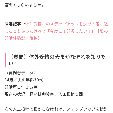
答えてもらいました。
関連記事
→
体外受精へのステップアップを決断！落ち込
むこともあったけれど「今度こそ妊娠したい！」【私の
妊活体験記／後編】
【質問】体外受精の大まかな流れを知りた
い！
〈質問者データ〉
34歳／夫の年齢30代
妊活歴１年３ヵ月
現在の状況：軽い排卵障害、人工授精５回
次の人工授精で授からなければ、ステップアップを検討