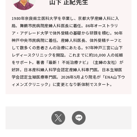
山下 正紀先生
1980年奈良県立医科大学を卒業し、京都大学産婦人科に入
局。舞鶴市民病院産婦人科医長に着任。86年オーストラリ
ア・アデレード大学で体外受精の基礎から研鑚を積む。90年
神戸中央市民病院に着任。産婦人科医長、体外受精チーフと
して数多くの患者さんの治療にあたる。97年神戸三宮に山下
レディースクリニックを開設。これまでに約10,000 人の妊娠
をサポート。著書『最新！ 不妊治療ナビ』（主婦の友社）が
好評。日本産科婦人科学会認定産婦人科専門医。日本生殖医
学会認定生殖医療専門医。2026年5月より院名が「ENA山下ウ
ィメンズクリニック」に変更となり新体制でスタート。