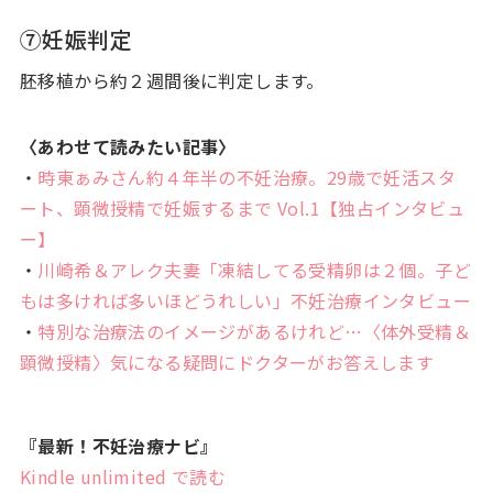
⑦妊娠判定
胚移植から約２週間後に判定します。
〈あわせて読みたい記事〉
・
時東ぁみさん約４年半の不妊治療。29歳で妊活スタ
ート、顕微授精で妊娠するまで Vol.1【独占インタビュ
ー】
・
川崎希＆アレク夫妻「凍結してる受精卵は２個。子ど
もは多ければ多いほどうれしい」不妊治療インタビュー
・
特別な治療法のイメージがあるけれど…〈体外受精＆
顕微授精〉気になる疑問にドクターがお答えします
『最新！不妊治療ナビ』
Kindle
unlimited
で読む