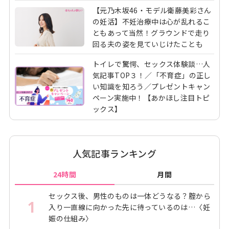
【元乃木坂46・モデル衛藤美彩さん
の妊活】不妊治療中は心が乱れるこ
ともあって当然！グラウンドで走り
回る夫の姿を見ていじけたことも
トイレで驚愕、セックス体験談…人
気記事TOP３！／「不育症」の正し
い知識を知ろう／プレゼントキャン
ペーン実施中！【あかほし注目トピ
ックス】
人気記事ランキング
24時間
月間
セックス後、男性のものは一体どうなる？腟から
1
入り一直線に向かった先に待っているのは…〈妊
娠の仕組み〉