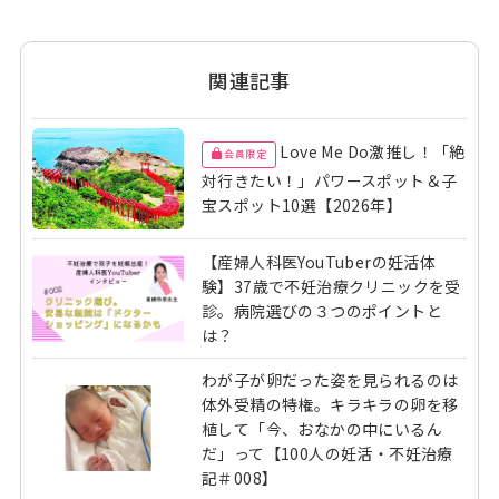
関連記事
Love Me Do激推し！「絶
会員限定
対行きたい！」パワースポット＆子
宝スポット10選【2026年】
【産婦人科医YouTuberの妊活体
験】37歳で不妊治療クリニックを受
診。病院選びの３つのポイントと
は？
わが子が卵だった姿を見られるのは
体外受精の特権。キラキラの卵を移
植して「今、おなかの中にいるん
だ」って【100人の妊活・不妊治療
記＃008】