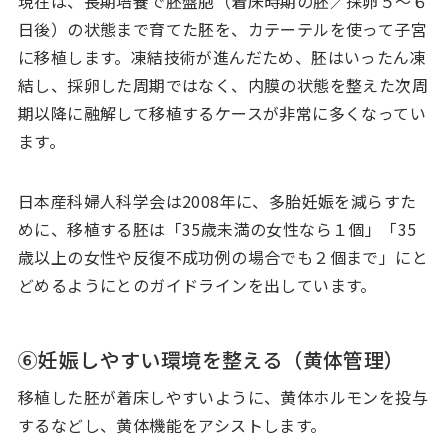
現在は、長期培養で胚盤胞（着床時期の胚／採卵５〜６
日後）の状態まで育てた胚を、カテーテルを使って子宮
に移植します。凍結技術が進んだため、胚はいったん凍
結し、採卵した周期ではなく、内膜の状態を整えた次周
期以降に融解して移植するケースが非常に多くなってい
ます。
日本産科婦人科学会は2008年に、多胎妊娠を減らすた
めに、移植する胚は「35歳未満の女性なら１個」「35
歳以上の女性や反復不成功例の場合でも２個まで」にと
どめるようにとのガイドラインを出しています。
⑥妊娠しやすい環境を整える（黄体管理）
移植した胚が着床しやすいように、黄体ホルモンを投与
するなどし、黄体機能をアシストします。