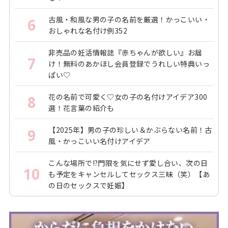
古風・和風な男の子の名前を厳選！かっこいい・
6
おしゃれな名付け例352
非売品の妊活情報誌『赤ちゃんが欲しい』お届
7
け！無料のあかほし会員登録でうれしい特典いっ
ぱい♡
花の名前で可愛く♡女の子の名付けアイデア300
8
選！花言葉の紹介も
【2025年】男の子の珍しい＆かぶらない名前！古
9
風・かっこいい名付けアイデア
こんな場所で!?門限を気にせず愛し合い、次の日
10
も予定をキャンセルしてセックス三昧（笑）【あ
の日のセックスで妊娠】