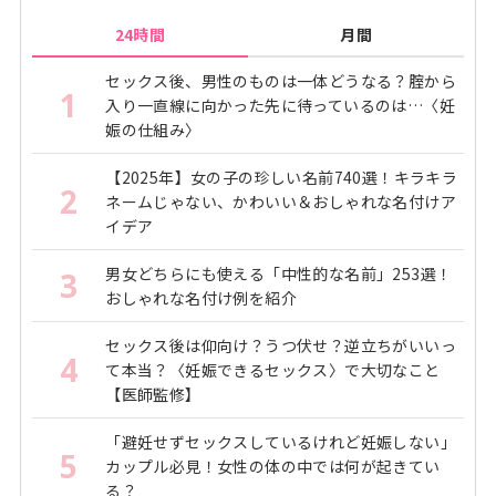
24時間
月間
セックス後、男性のものは一体どうなる？腟から
1
入り一直線に向かった先に待っているのは…〈妊
娠の仕組み〉
【2025年】女の子の珍しい名前740選！キラキラ
2
ネームじゃない、かわいい＆おしゃれな名付けア
イデア
男女どちらにも使える「中性的な名前」253選！
3
おしゃれな名付け例を紹介
セックス後は仰向け？うつ伏せ？逆立ちがいいっ
4
て本当？〈妊娠できるセックス〉で大切なこと
【医師監修】
「避妊せずセックスしているけれど妊娠しない」
5
カップル必見！女性の体の中では何が起きてい
る？