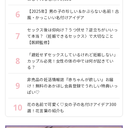
【2025年】男の子の珍しい＆かぶらない名前！古
6
風・かっこいい名付けアイデア
セックス後は仰向け？うつ伏せ？逆立ちがいいっ
7
て本当？〈妊娠できるセックス〉で大切なこと
【医師監修】
「避妊せずセックスしているけれど妊娠しない」
8
カップル必見！女性の体の中では何が起きてい
る？
非売品の妊活情報誌『赤ちゃんが欲しい』お届
9
け！無料のあかほし会員登録でうれしい特典いっ
ぱい♡
花の名前で可愛く♡女の子の名付けアイデア300
10
選！花言葉の紹介も