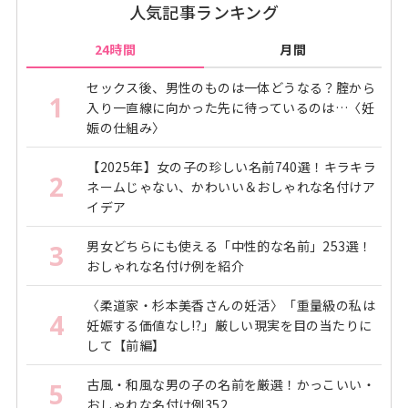
人気記事ランキング
24時間
月間
セックス後、男性のものは一体どうなる？腟から
1
入り一直線に向かった先に待っているのは…〈妊
娠の仕組み〉
【2025年】女の子の珍しい名前740選！キラキラ
2
ネームじゃない、かわいい＆おしゃれな名付けア
イデア
男女どちらにも使える「中性的な名前」253選！
3
おしゃれな名付け例を紹介
〈柔道家・杉本美香さんの妊活〉「重量級の私は
4
妊娠する価値なし!?」厳しい現実を目の当たりに
して【前編】
古風・和風な男の子の名前を厳選！かっこいい・
5
おしゃれな名付け例352