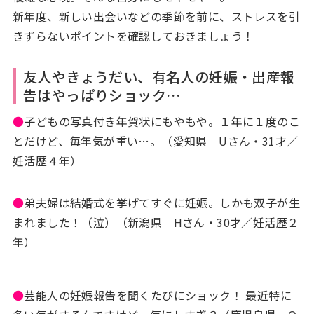
新年度、新しい出会いなどの季節を前に、ストレスを引
きずらないポイントを確認しておきましょう！
友人やきょうだい、有名人の妊娠・出産報
告はやっぱりショック…
●
子どもの写真付き年賀状にもやもや。１年に１度のこ
とだけど、毎年気が重い…。（愛知県 Uさん・31才／
妊活歴４年）
●
弟夫婦は結婚式を挙げてすぐに妊娠。しかも双子が生
まれました！（泣）（新潟県 Hさん・30才／妊活歴２
年）
●
芸能人の妊娠報告を聞くたびにショック！ 最近特に