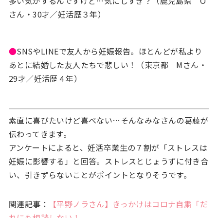
多い気がするんですけど…気にしすぎ？（鹿児島県 O
さん・30才／妊活歴３年）
●
SNSやLINEで友人から妊娠報告。ほとんどが私より
あとに結婚した友人たちで悲しい！（東京都 Mさん・
29才／妊活歴４年）
素直に喜びたいけど喜べない…そんなみなさんの葛藤が
伝わってきます。
アンケートによると、妊活卒業生の７割が「ストレスは
妊娠に影響する」と回答。ストレスとじょうずに付き合
い、引きずらないことがポイントとなりそうです。
関連記事：
【平野ノラさん】きっかけはコロナ自粛「だ
れにも相談しない！