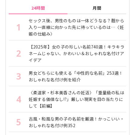
24時間
月間
セックス後、男性のものは一体どうなる？腟から
1
入り一直線に向かった先に待っているのは…〈妊
娠の仕組み〉
【2025年】女の子の珍しい名前740選！キラキラ
2
ネームじゃない、かわいい＆おしゃれな名付けア
イデア
男女どちらにも使える「中性的な名前」253選！
3
おしゃれな名付け例を紹介
〈柔道家・杉本美香さんの妊活〉「重量級の私は
4
妊娠する価値なし!?」厳しい現実を目の当たりに
して【前編】
古風・和風な男の子の名前を厳選！かっこいい・
5
おしゃれな名付け例352