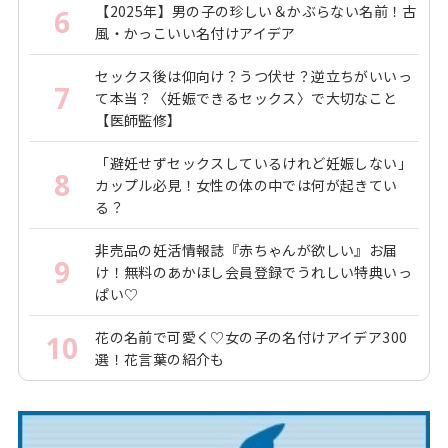
【2025年】男の子の珍しい＆かぶらない名前！古
6
風・かっこいい名付けアイデア
セックス後は仰向け？うつ伏せ？逆立ちがいいっ
7
て本当？〈妊娠できるセックス〉で大切なこと
【医師監修】
「避妊せずセックスしているけれど妊娠しない」
8
カップル必見！女性の体の中では何が起きてい
る？
非売品の妊活情報誌『赤ちゃんが欲しい』お届
9
け！無料のあかほし会員登録でうれしい特典いっ
ぱい♡
花の名前で可愛く♡女の子の名付けアイデア300
10
選！花言葉の紹介も