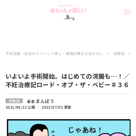
不妊治療・妊活のクリニック探し・情報収集ならあかほし
体験談
いよいよ手術開始。はじめての浣腸も…！／
不妊治療記ロード・オブ・ザ・ベビー＃３６
まんぼう
体験談
著者:
2021/06/23 公開
2023/07/03 更新