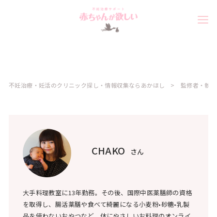
不妊治療・妊活のクリニック探し・情報収集ならあかほし
監修者・執筆
CHAKO
さん
大手料理教室に13年勤務。その後、国際中医薬膳師の資格
を取得し、腸活薬膳や食べて綺麗になる小麦粉•砂糖•乳製
品を使わないおやつなど、体にやさしいお料理のオンライ