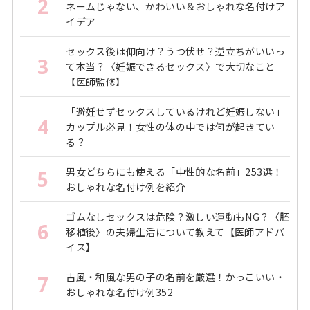
2
ネームじゃない、かわいい＆おしゃれな名付けア
イデア
セックス後は仰向け？うつ伏せ？逆立ちがいいっ
3
て本当？〈妊娠できるセックス〉で大切なこと
【医師監修】
「避妊せずセックスしているけれど妊娠しない」
4
カップル必見！女性の体の中では何が起きてい
る？
男女どちらにも使える「中性的な名前」253選！
5
おしゃれな名付け例を紹介
ゴムなしセックスは危険？激しい運動もNG？〈胚
6
移植後〉の夫婦生活について教えて【医師アドバ
イス】
古風・和風な男の子の名前を厳選！かっこいい・
7
おしゃれな名付け例352