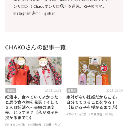
ンサロン（ Chacoオンサロ
）を運営。双子のママ。
Instagram＠mr__gohan
CHAKOさんの記事一覧
2023.12.31
2023.12.30
体験談
体験談
妊活中、食べていてよかった
絶対がない妊娠だからこそ。
と思う食べ物を発表！そして
自分でできることをやる！
３人目妊活へ…夫婦の温度
【私が双子を授かるまで③】
差、どうする？【私が双子を
#タイミング法
#体質改善
#30代
授かるまで④】
#タイミング法
#体質改善
#栄養・サプ