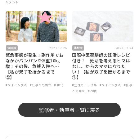
リメント
2023.12.26
2023.12.24
体験談
体験談
緊急事態が発生！副作用でお
国際中医薬膳師の妊活レシピ
なかがパンパン!?体重10㎏
付き！ 妊活を考えるヒマは
増！その後、急遽入院へ…
なし、からのママになりた
【私が双子を授かるまで
い！【私が双子を授かるまで
②】
①】
#タイミング法
#仕事との両立
#30代
#生理のトラブル
#タイミング法
#仕事
との両立
#20代
監修者・執筆者一覧に戻る