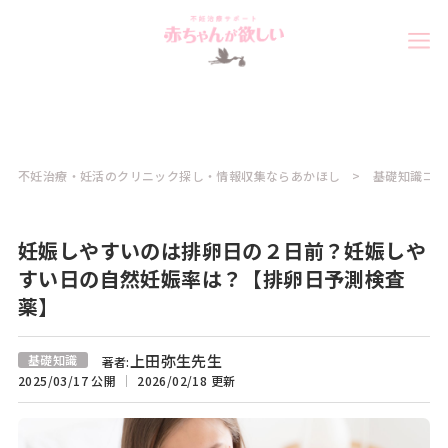
不妊治療・妊活のクリニック探し・情報収集ならあかほし
基礎知識コラ
妊娠しやすいのは排卵日の２日前？妊娠しや
すい日の自然妊娠率は？【排卵日予測検査
薬】
上田弥生先生
基礎知識
著者:
2025/03/17 公開
2026/02/18 更新