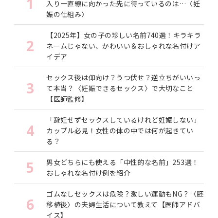
1
入り一直線に向かった先に待っているのは…〈妊
娠の仕組み〉
【2025年】女の子の珍しい名前740選！キラキラ
2
ネームじゃない、かわいい＆おしゃれな名付けア
イデア
セックス後は仰向け？うつ伏せ？逆立ちがいいっ
3
て本当？〈妊娠できるセックス〉で大切なこと
【医師監修】
「避妊せずセックスしているけれど妊娠しない」
4
カップル必見！女性の体の中では何が起きてい
る？
男女どちらにも使える「中性的な名前」253選！
5
おしゃれな名付け例を紹介
ゴムなしセックスは危険？激しい運動もNG？〈胚
6
移植後〉の夫婦生活について教えて【医師アドバ
イス】