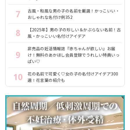
古風・和風な男の子の名前を厳選！かっこいい・
7
おしゃれな名付け例352
【2025年】男の子の珍しい＆かぶらない名前！古
8
風・かっこいい名付けアイデア
非売品の妊活情報誌『赤ちゃんが欲しい』お届
9
け！無料のあかほし会員登録でうれしい特典いっ
ぱい♡
花の名前で可愛く♡女の子の名付けアイデア300
10
選！花言葉の紹介も