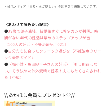
＊妊活メディア『赤ちゃんが欲しい』の記事を再編集しています。
〈あわせて読みたい記事〉
●
39歳で卵子凍結、結婚後すぐに希少ガンが判明。時
間がない40代の妊活は早めのステップアップが吉！
【100人の妊活・不妊治療記＃021】
●
自分たちに合ったクリニック選びを〈不妊治療クリニ
ック最新ガイド〉
●
〈梅小鉢・高田紗千子さんの妊活〉「もう期待しな
い」そう決めた体外受精で妊娠！夫にもたくさん救われ
た【中編】
\\あかほし会員にプレゼント♡//