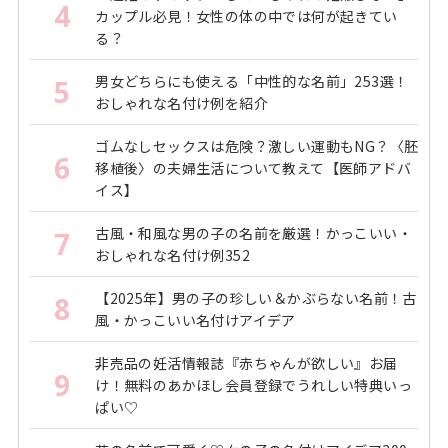
4
カップル必見！女性の体の中では何が起きてい
る？
男女どちらにも使える「中性的な名前」253選！
5
おしゃれな名付け例を紹介
ゴムなしセックスは危険？激しい運動もNG？〈胚
6
移植後〉の夫婦生活について教えて【医師アドバ
イス】
古風・和風な男の子の名前を厳選！かっこいい・
7
おしゃれな名付け例352
【2025年】男の子の珍しい＆かぶらない名前！古
8
風・かっこいい名付けアイデア
非売品の妊活情報誌『赤ちゃんが欲しい』お届
9
け！無料のあかほし会員登録でうれしい特典いっ
ぱい♡