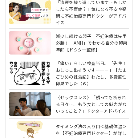
「流産を繰り返しています…もしか
したら不育症？」気になる不安や疑
問に不妊治療専門ドクターがアドバ
イス
減少し続ける卵子…不妊治療は先手
必勝！「AMH」でわかる自分の卵巣
年齢【ドクター監修】
「痛い」らしい検査当日。「先生！
おしっこ出そうですーーー」【たま
ごひめの妊活記】わたし、多嚢胞性
卵巣でした（６）
〈セックスレス〉「誘っても断られ
る日々…。もう女としての魅力がな
いってこと？」ドクターアドバイス
タイミング法の入り口＜基礎体温＞
を【不妊治療専門ドクター】が詳し