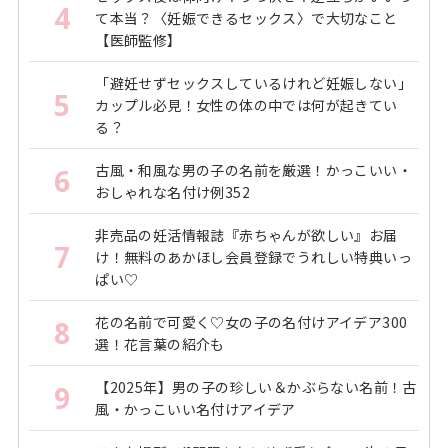
4
て本当？〈妊娠できるセックス〉で大切なこと
【医師監修】
「避妊せずセックスしているけれど妊娠しない」
5
カップル必見！女性の体の中では何が起きてい
る？
古風・和風な男の子の名前を厳選！かっこいい・
6
おしゃれな名付け例352
非売品の妊活情報誌『赤ちゃんが欲しい』お届
7
け！無料のあかほし会員登録でうれしい特典いっ
ぱい♡
花の名前で可愛く♡女の子の名付けアイデア300
8
選！花言葉の紹介も
【2025年】男の子の珍しい＆かぶらない名前！古
9
風・かっこいい名付けアイデア