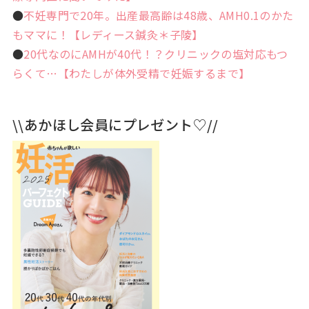
●
不妊専門で20年。出産最高齢は48歳、AMH0.1のかた
もママに！【レディース鍼灸＊子陵】
●
20代なのにAMHが40代！？クリニックの塩対応もつ
らくて…【わたしが体外受精で妊娠するまで】
\\あかほし会員にプレゼント♡//