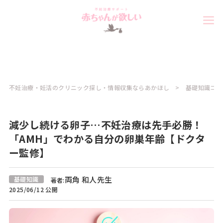
不妊治療・妊活のクリニック探し・情報収集ならあかほし
基礎知識コラ
減少し続ける卵子…不妊治療は先手必勝！
「AMH」でわかる自分の卵巣年齢【ドクタ
ー監修】
両角 和人先生
基礎知識
著者:
2025/06/12 公開