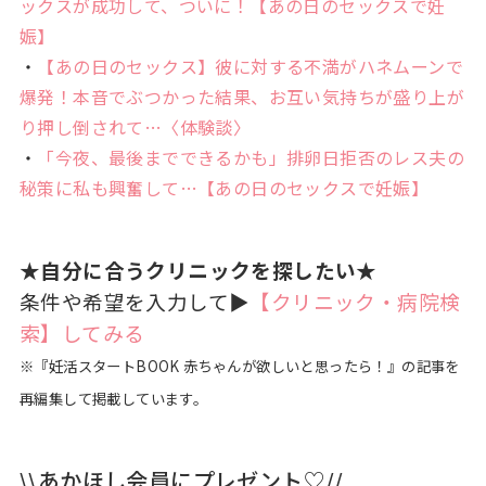
ックスが成功して、ついに！【あの日のセックスで妊
娠】
・
【あの日のセックス】彼に対する不満がハネムーンで
爆発！本音でぶつかった結果、お互い気持ちが盛り上が
り押し倒されて…〈体験談〉
・
「今夜、最後までできるかも」排卵日拒否のレス夫の
秘策に私も興奮して…【あの日のセックスで妊娠】
★自分に合うクリニックを探したい★
条件や希望を入力して▶
【クリニック・病院検
索】してみる
※『妊活スタートBOOK 赤ちゃんが欲しいと思ったら！』の記事を
再編集して掲載しています。
\\あかほし会員にプレゼント♡//