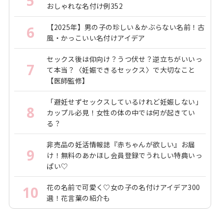
5
おしゃれな名付け例352
【2025年】男の子の珍しい＆かぶらない名前！古
6
風・かっこいい名付けアイデア
セックス後は仰向け？うつ伏せ？逆立ちがいいっ
7
て本当？〈妊娠できるセックス〉で大切なこと
【医師監修】
「避妊せずセックスしているけれど妊娠しない」
8
カップル必見！女性の体の中では何が起きてい
る？
非売品の妊活情報誌『赤ちゃんが欲しい』お届
9
け！無料のあかほし会員登録でうれしい特典いっ
ぱい♡
花の名前で可愛く♡女の子の名付けアイデア300
10
選！花言葉の紹介も