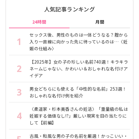
人気記事ランキング
24時間
月間
セックス後、男性のものは一体どうなる？腟から
1
入り一直線に向かった先に待っているのは…〈妊
娠の仕組み〉
【2025年】女の子の珍しい名前740選！キラキラ
2
ネームじゃない、かわいい＆おしゃれな名付けア
イデア
男女どちらにも使える「中性的な名前」253選！
3
おしゃれな名付け例を紹介
〈柔道家・杉本美香さんの妊活〉「重量級の私は
4
妊娠する価値なし!?」厳しい現実を目の当たりに
して【前編】
古風・和風な男の子の名前を厳選！かっこいい・