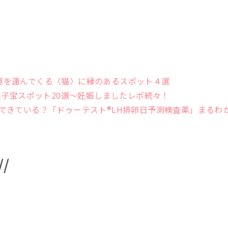
！幸運を運んでくる〈猫〉に縁のあるスポット４選
強子宝スポット20選〜妊娠しましたレポ続々！
できている？「ドゥーテスト®LH排卵日予測検査薬」まるわ
/