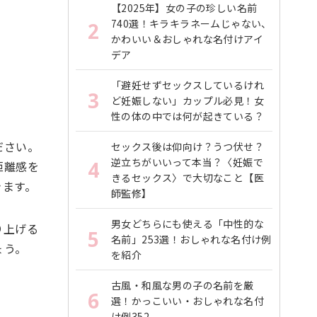
【2025年】女の子の珍しい名前
740選！キラキラネームじゃない、
2
かわいい＆おしゃれな名付けアイ
デア
「避妊せずセックスしているけれ
3
ど妊娠しない」カップル必見！女
性の体の中では何が起きている？
ださい。
セックス後は仰向け？うつ伏せ？
逆立ちがいいって本当？〈妊娠で
4
距離感を
きるセックス〉で大切なこと【医
きます。
師監修】
男女どちらにも使える「中性的な
り上げる
5
名前」253選！おしゃれな名付け例
ょう。
を紹介
古風・和風な男の子の名前を厳
6
選！かっこいい・おしゃれな名付
け例352