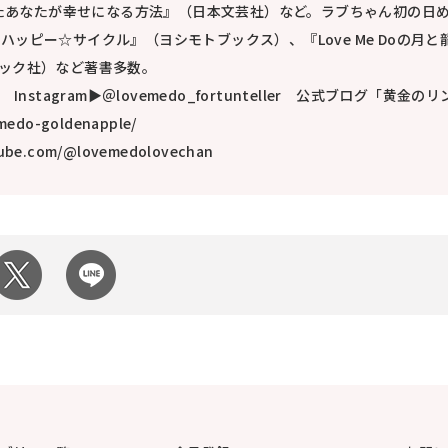
たあなたが幸せになる方法』（日本文芸社）など。ラブちゃん初の日
くり] ハッピー☆サイクル』（ヨシモトブックス）、『Love Me Doの月と
ィック社）など著書多数。
nai Instagram▶＠lovemedo_fortunteller 公式ブログ「黄金のリ
emedo-goldenapple/
ube.com/@lovemedolovechan