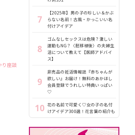
【2025年】男の子の珍しい＆かぶ
7
らない名前！古風・かっこいい名
付けアイデア
ゴムなしセックスは危険？激しい
運動もNG？〈胚移植後〉の夫婦生
8
活について教えて【医師アドバイ
ス】
かり座談
非売品の妊活情報誌『赤ちゃんが
欲しい』お届け！無料のあかほし
9
会員登録でうれしい特典いっぱい
♡
花の名前で可愛く♡女の子の名付
10
けアイデア300選！花言葉の紹介も