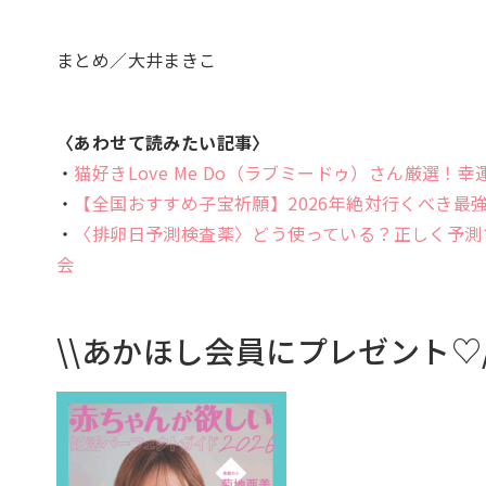
まとめ／大井まきこ
〈あわせて読みたい記事〉
・
猫好きLove Me Do（ラブミードゥ）さん厳選
・
【全国おすすめ子宝祈願】2026年絶対行くべき最
・
〈排卵日予測検査薬〉どう使っている？正しく予測
会
\\あかほし会員にプレゼント♡/