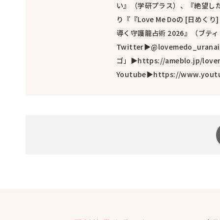
い』（学研プラス）、『絶望し
り『『Love Me Doの [日め
導く守護龍占術 2026』（ブテ
Twitter▶@lovemedo_ura
ゴ」▶https://ameblo.jp/lov
Youtube▶https://www.yout