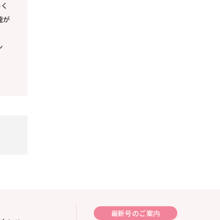
めく
龍が
ン
最新号のご案内