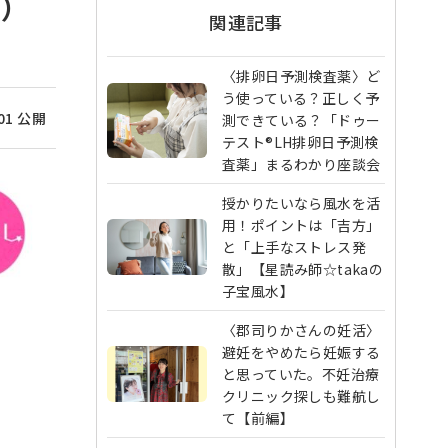
ゥ）
関連記事
〈排卵日予測検査薬〉ど
う使っている？正しく予
/01 公開
測できている？「ドゥー
テスト®LH排卵日予測検
査薬」まるわかり座談会
授かりたいなら風水を活
用！ポイントは「吉方」
と「上手なストレス発
散」【星読み師☆takaの
子宝風水】
〈郡司りかさんの妊活〉
避妊をやめたら妊娠する
と思っていた。不妊治療
クリニック探しも難航し
て【前編】