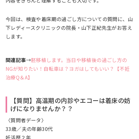
内容をきちんと理解することも大切です。
今回は、検査や着床期の過ごし方についての質問に、山
下レディースクリニックの院長・山下正紀先生がお答え
します。
関連記事
→
胚移植します。当日や移植後の過ごし方の
NGが知りたい！自転車は？ヨガはしてもいい？【不妊
治療Q＆A】
【質問】高温期の内診やエコーは着床の妨
げになりませんか？？
〈質問者データ〉
33歳／夫の年齢30代
妊活歴２年